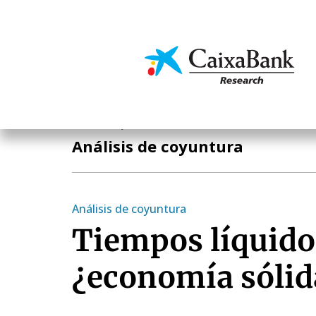
Pasar
al
contenido
Economía y mercado
principal
Economía y mercados
Análisis de coyuntura
Análisis de coyuntura
Tiempos líquido
¿economía sólid