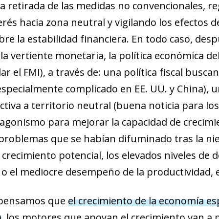
a retirada de las medidas no convencionales, re
erés hacia zona neutral y vigilando los efectos de
ndow)
bre la estabilidad financiera. En todo caso, des
w window)
a vertiente monetaria, la política económica d
new window)
 el FMI), a través de: una política fiscal buscan
w)
specialmente complicado en EE. UU. y China), u
tiva a territorio neutral (buena noticia para lo
agonismo para mejorar la capacidad de crecimie
problemas que se habían difuminado tras la nie
o crecimiento potencial, los elevados niveles de 
s) o el mediocre desempeño de la productividad,
e pensamos que
el crecimiento de la economía e
)
, los motores que apoyan el crecimiento van a 