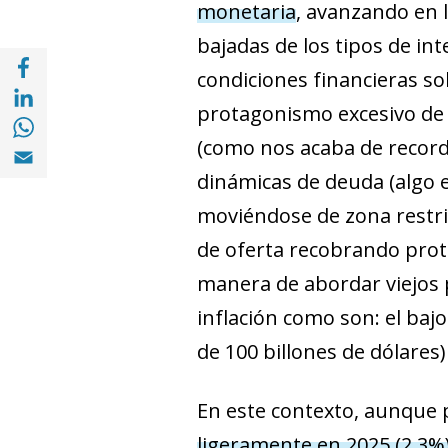
monetaria
, avanzando en l
bajadas de los tipos de int
Compartir en Facebook (opens in a new wi
condiciones financieras so
Compartir en with Linkedin (opens in a ne
protagonismo excesivo de l
Compartir en with Whatsapp (opens in a 
(como nos acaba de recordar
Compartir en Email (opens in a new windo
dinámicas de deuda (algo e
moviéndose de zona restric
de oferta recobrando prot
manera de abordar viejos 
inflación como son: el baj
de 100 billones de dólare
En este contexto, aunqu
ligeramente en 2025 (2,3%