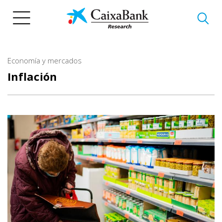
Pasar
al
contenido
principal
Economía y mercados
Inflación