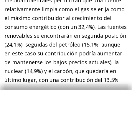
medioambientales permitirán que una fuente
relativamente limpia como el gas se erija como
el máximo contribuidor al crecimiento del
consumo energético (con un 32,4%). Las fuentes
renovables se encontrarán en segunda posición
(24,1%), seguidas del petróleo (15,1%, aunque
en este caso su contribución podría aumentar
de mantenerse los bajos precios actuales), la
nuclear (14,9%) y el carbón, que quedaría en
último lugar, con una contribución del 13,5%
.
1. Según EIA, «International Energy Outlook 2013», julio
de 2013. Se trata del informe más reciente en el que
existe una desagregación a nivel de regiones y fuentes
energéticas a la vez.