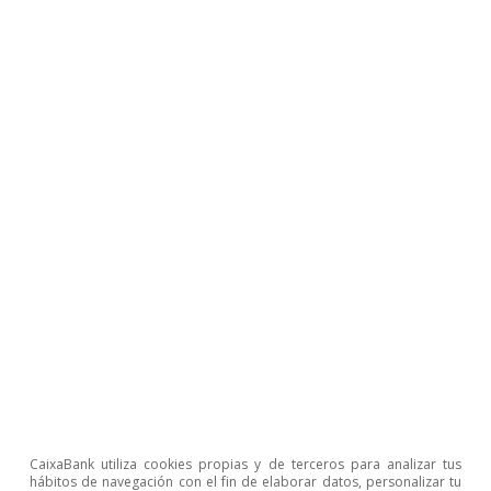
Opinión
Economía española post-Ormuz
Oriol Aspachs
8 jul 2026
CaixaBank utiliza cookies propias y de terceros para analizar tus
hábitos de navegación con el fin de elaborar datos, personalizar tu