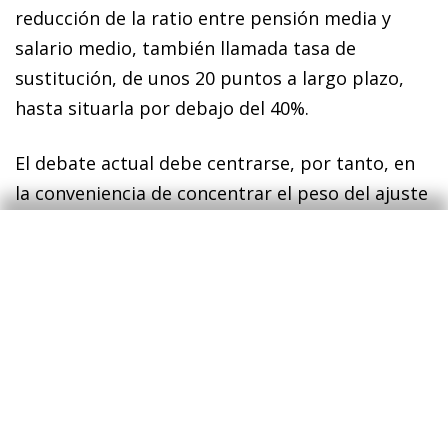
reducción de la ratio entre pensión media y
salario medio, también llamada tasa de
sustitución, de unos 20 puntos a largo plazo,
hasta situarla por debajo del 40%.
El debate actual debe centrarse, por tanto, en
la conveniencia de concentrar el peso del ajuste
de las pensiones en su generosidad, una opción
que políticamente puede ser poco sostenible.
Existen alternativas que deben explorarse, por
ejemplo, ligar de forma automática la edad
estándar de jubilación a la esperanza de vida,
como han hecho en los Países Bajos o
Dinamarca; aumentar los incentivos a trabajar
durante más años; obtener recursos adicionales