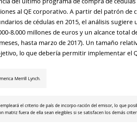
iencia del último programa de compra de cédulas
w window)
iones al QE corporativo. A partir del patrón de
new window)
ndarios de cédulas en 2015, el análisis sugier
w)
000-8.000 millones de euros y un alcance total 
 meses, hasta marzo de 2017). Un tamaño rela
bjetivo, lo que debería permitir implementar el 
America Merrill Lynch.
empleará el criterio de país de incorpo-ración del emisor, lo que pos
n matriz fuera de ella sean elegibles si se satisfacen los demás crite