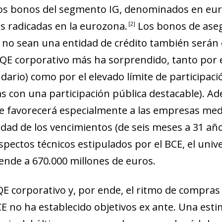
 los bonos del segmento IG, denominados en eur
s radicadas en la eurozona.
Los bonos de ase
2
 no sean una entidad de crédito también serán e
 QE corporativo más ha sorprendido, tanto por e
ario) como por el elevado límite de participac
as con una participación pública destacable). 
 favorecerá especialmente a las empresas me­­­­
idad de los vencimientos (de seis meses a 31 año
pectos técnicos estipula­­dos por el BCE, el uni
iende a 670.000 millones de euros.
 QE corporativo y, por ende, el ritmo de compra
CE no ha establecido objetivos
ex ante
. Una esti
ndow)