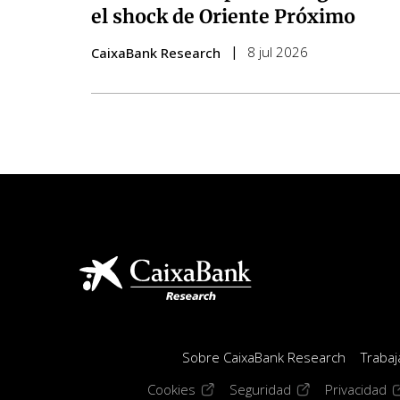
el shock de Oriente Próximo
8 jul 2026
CaixaBank Research
Sobre CaixaBank Research
Trabaj
(opens in a new window)
(opens in a new 
(o
Cookies
Seguridad
Privacidad