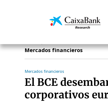
Pasar
al
contenido
Economía y mercado
principal
Economía y mercados
Mercados financieros
Mercados financieros
El BCE desembar
corporativos eu