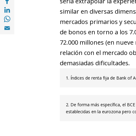
sería extrapolar la exper
Compartir en with Linkedin (opens in a ne
similar en diversas dimens
Compartir en with Whatsapp (opens in a 
mercados primarios y secu
Compartir en Email (opens in a new windo
de bonos en torno a los 7.
72.000 millones (en nueve
relación con el mer­­cado o
demasiadas dificultades.
1. Índices de renta fija de Bank of 
2. De forma más específica, el BCE 
establecidas en la eurozona pero co