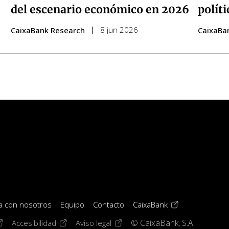
del escenario económico en 2026
polít
8 jun 2026
CaixaBank Research
CaixaBa
(opens in a new 
a con nosotros
Equipo
Contacto
CaixaBank
window)
pens in a new window)
(opens in a new window)
(opens in a new window)
Accesibilidad
Aviso legal