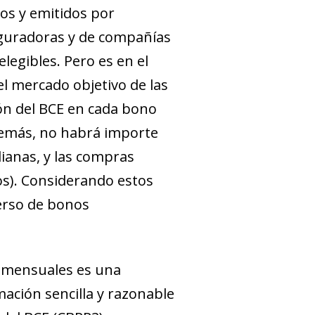
os y emitidos por
guradoras y de compañías
legibles. Pero es en el
l mercado objetivo de las
ión del BCE en cada bono
Además, no habrá importe
dianas, y las compras
s). Considerando es­­tos
verso de bonos
s mensuales es una
mación sencilla y razonable