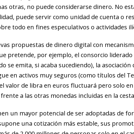
s otras, no puede considerarse dinero. No est
ilidad, puede servir como unidad de cuenta o res
bre todo en fines especulativos o actividades ilíc
evas propuestas de dinero digital con mecanism
 que pretende, por ejemplo, el consorcio liderado
o se emita, si acaba sucediendo), la asociación 
gue en activos muy seguros (como títulos del 
el valor de libra en euros fluctuará pero solo en
 frente a las otras monedas incluidas en la cest
nen un mayor potencial de ser adoptadas de for
 supone una cotización más estable, sus promo
más de 2.000 millones de personas solo en el c