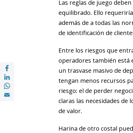
Las reglas de juego deben 
equilibrado. Ello requeriría
además de a todas las norm
de identificación de client
Entre los riesgos que entr
operadores también está el
Compartir en Facebook (opens in a new wi
un trasvase masivo de depó
Compartir en with Linkedin (opens in a ne
tengan menos recursos par
Compartir en with Whatsapp (opens in a 
riesgo: el de perder negoc
Compartir en Email (opens in a new windo
claras las necesidades de 
de valor.
Harina de otro costal pue