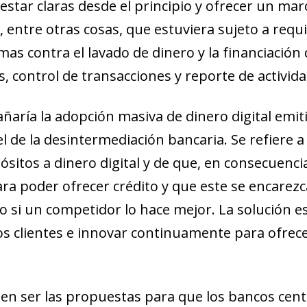
estar claras desde el principio y ofrecer un ma
, entre otras cosas, que estuviera sujeto a requis
as contra el lavado de dinero y la financiación 
es, control de transacciones y reporte de activi
añaría la adopción masiva de dinero digital emi
 de la desintermediación bancaria. Se refiere a 
ndow)
sitos a dinero digital y de que, en consecuenci
w window)
a poder ofrecer crédito y que este se encarezc
new window)
io si un competidor lo hace mejor. La solución e
w)
los clientes e innovar continuamente para ofrec
den ser las propuestas para que los bancos ce