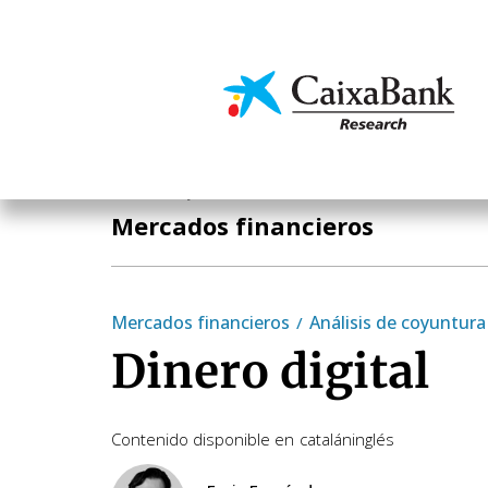
Pasar
al
contenido
Economía y mercado
principal
Economía y mercados
Mercados financieros
Mercados financieros
Análisis de coyuntura
Dinero digital
Contenido disponible en
catalán
inglés