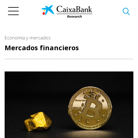
Pasar
al
contenido
principal
Economía y mercados
Mercados financieros