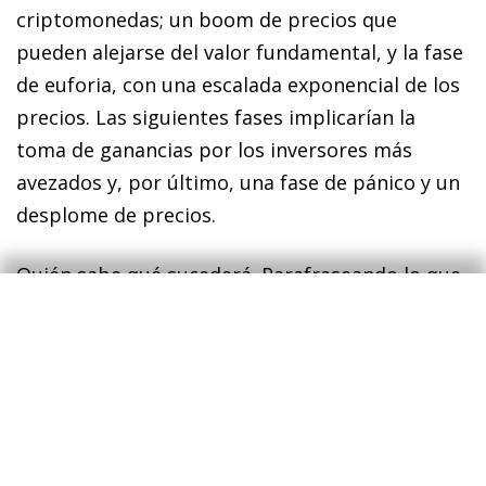
criptomonedas; un
boom
de precios que
pueden alejarse del valor fundamental, y la fase
de euforia, con una escalada exponencial de los
precios. Las siguientes fases implicarían la
toma de ganancias por los inversores más
avezados y, por último, una fase de pánico y un
desplome de precios.
Quién sabe qué sucederá. Parafraseando lo que
dijo Isaac Newton tras perder su inversión en la
burbuja de la Compañía del Mar del Sur en 1720,
«es más fácil predecir el movimiento de los
cuerpos celestes que las emociones de los
inversores».