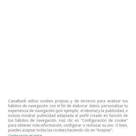
antes y de la forma más justa y ambiciosa
posible.
Ricard Murillo Gili
Etiquetas:
Materias primas
1
éanse los dos primeros artículos de este mismo
Dossier, donde se detallan las causas y consecuencias
del cambio climático.
CaixaBank utiliza cookies propias y de terceros para analizar tus
hábitos de navegación con el fin de elaborar datos, personalizar tu
2
Aunque todos los GEI contribuyen al cambio climático,
experiencia de navegación (por ejemplo, el idioma) y la publicidad, e
la subida de la temperatura causada por el hombre se
incluso mostrar publicidad adaptada al perfil creado en función de
explica sobre todo por las emisiones de CO2. Véase
tus hábitos de navegación. Haz clic en "Configuración de cookie"
para obtener más información, configurar o rechazar su uso. O bien,
IPCC (2013). «Climate Change 2013: The Physical
puedes aceptar todas las cookies haciendo clic en “Aceptar”.
Science Basis».
Configuración de cookie