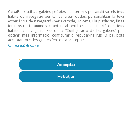
Etiquetes:
Matèries primeres
CaixaBank utilitza galetes pròpies i de tercers per analitzar els teus
hàbits de navegació per tal de crear dades, personalitzar la teva
experiència de navegació (per exemple, l’idioma) i la publicitat, fins i
tot mostrar-te anuncis adaptats al perfil creat en funció dels teus
hàbits de navegació. Fes clic a “Configuració de les galetes” per
obtenir més informació, configurar o rebutjar-ne l’ús. O bé, pots
acceptar totes les galetes fent clic a “Acceptar”.
Configuració de cookie
Acceptar
Rebutjar
Temes clau