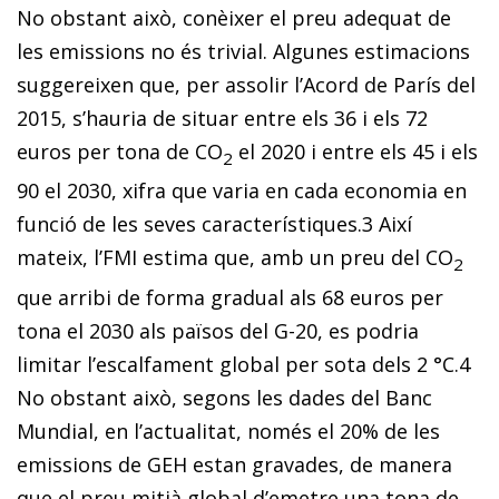
No obstant això, conèixer el preu adequat de
les emissions no és trivial. Algunes estimacions
suggereixen que, per assolir l’Acord de París del
2015, s’hauria de situar entre els 36 i els 72
euros per tona de CO
el 2020 i entre els 45 i els
2
90 el 2030, xifra que varia en cada economia en
funció de les seves característiques.
3
Així
mateix, l’FMI estima que, amb un preu del CO
2
que arribi de forma gradual als 68 euros per
tona el 2030 als països del G-20, es podria
limitar l’escalfament global per sota dels 2 °C.
4
No obstant això, segons les dades del Banc
Mundial,
en l’actualitat, només el 20% de les
emissions de GEH estan gravades, de manera
que el preu mitjà global d’emetre una tona de