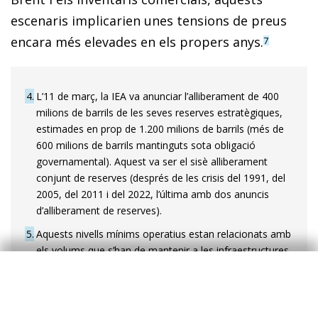
escenaris implicarien unes tensions de preus
encara més elevades en els propers anys.
7
4
L’11 de març, la IEA va anunciar l’alliberament de 400
milions de barrils de les seves reserves estratègiques,
estimades en prop de 1.200 milions de barrils (més de
600 milions de barrils mantinguts sota obligació
governamental). Aquest va ser el sisè alliberament
conjunt de reserves (després de les crisis del 1991, del
2005, del 2011 i del 2022, l’última amb dos anuncis
d’alliberament de reserves).
5
Aquests nivells mínims operatius estan relacionats amb
els volums que s’han de mantenir a les infraestructures
petrolieres –com tancs, oleoductes o cavitats
subterrànies– per raons tècniques. Aquests nivells
actuen com una capa no utilitzable, necessària per
garantir el funcionament adequat del sistema (nivells de