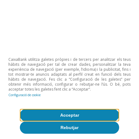
milions de barrils de les seves reserves estratègiques,
estimades en prop de 1.200 milions de barrils (més de
600 milions de barrils mantinguts sota obligació
governamental). Aquest va ser el sisè alliberament
conjunt de reserves (després de les crisis del 1991, del
2005, del 2011 i del 2022, l’última amb dos anuncis
d’alliberament de reserves).
5
Aquests nivells mínims operatius estan relacionats amb
CaixaBank utilitza galetes pròpies i de tercers per analitzar els teus
els volums que s’han de mantenir a les infraestructures
hàbits de navegació per tal de crear dades, personalitzar la teva
petrolieres –com tancs, oleoductes o cavitats
experiència de navegació (per exemple, l’idioma) i la publicitat, fins i
tot mostrar-te anuncis adaptats al perfil creat en funció dels teus
subterrànies– per raons tècniques. Aquests nivells
hàbits de navegació. Fes clic a “Configuració de les galetes” per
actuen com una capa no utilitzable, necessària per
obtenir més informació, configurar o rebutjar-ne l’ús. O bé, pots
garantir el funcionament adequat del sistema (nivells de
acceptar totes les galetes fent clic a “Acceptar”.
Configuració de cookie
pressió, fluxos, seguretat operativa). S’estima que els
nivells mínims operatius de petroli se situen al voltant
de 30 dies de demanda (és a dir, amb un consum com
Acceptar
el de l’OCDE, de 45-47 mb/d, això equivaldria a prop de
1.400 milions de barrils).
Rebutjar
6
Malgrat que, a nivell macro, sembla que el mercat del