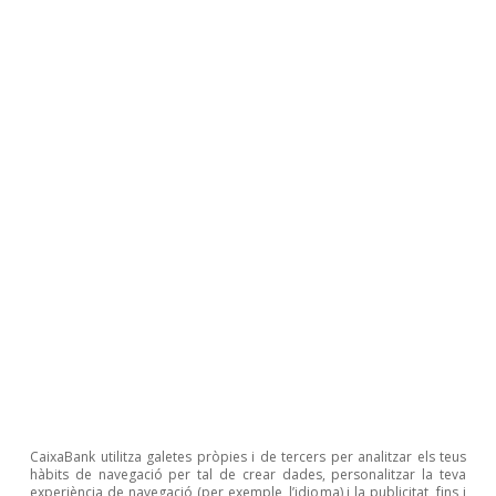
NGEU
EUA: un model de transformació
econòmica molt diferent al d’Europa
Isabela Lara White
13 març 2025
CaixaBank utilitza galetes pròpies i de tercers per analitzar els teus
hàbits de navegació per tal de crear dades, personalitzar la teva
experiència de navegació (per exemple, l’idioma) i la publicitat, fins i