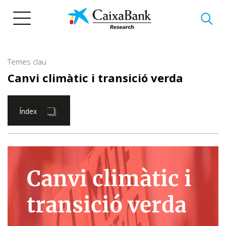
Vés
al
contingut
Temes clau
Canvi climàtic i transició verda
Índex
Canvi climàtic i
transició verda