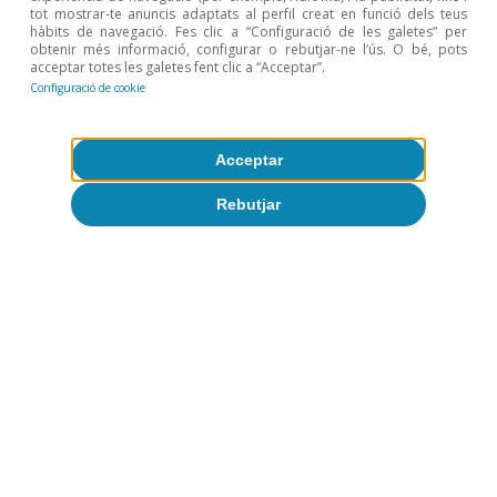
tot mostrar-te anuncis adaptats al perfil creat en funció dels teus
hàbits de navegació. Fes clic a “Configuració de les galetes” per
obtenir més informació, configurar o rebutjar-ne l’ús. O bé, pots
acceptar totes les galetes fent clic a “Acceptar”.
Configuració de cookie
Acceptar
Rebutjar
NGEU
Més enllà de l’NGEU: inversions a
Europa per adaptar-se i per sobreviure
als nous temps
Rita Sánchez Soliva
13 març 2025