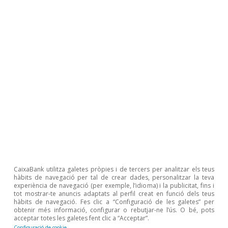
percentatge de superfície agrícola en regadiu
(al voltant del 40%) i s’especialitzen, com és ben
sabut, en la producció de fruites i d’hortalisses,
que sol utilitzar tècniques de reg localitzat.
Andalusia és la segona comunitat amb un major
percentatge de reg en proporció de la seva
superfície geogràfica (el 12,9%), amb presència
destacada de l’oliverar, de reg localitzat. A
Castella i Lleó, predomina la producció de
cereals mitjançant reg per aspersió i
automotriu i, a Castella-la Manxa, predomina la
CaixaBank utilitza galetes pròpies i de tercers per analitzar els teus
hàbits de navegació per tal de crear dades, personalitzar la teva
vinya (el 51% de la superfície de reg de la
experiència de navegació (per exemple, l’idioma) i la publicitat, fins i
tot mostrar-te anuncis adaptats al perfil creat en funció dels teus
comunitat es destina a aquest cultiu) amb reg
hàbits de navegació. Fes clic a “Configuració de les galetes” per
obtenir més informació, configurar o rebutjar-ne l’ús. O bé, pots
localitzat. El reg per gravetat es localitza,
acceptar totes les galetes fent clic a “Acceptar”.
Configuració de cookie