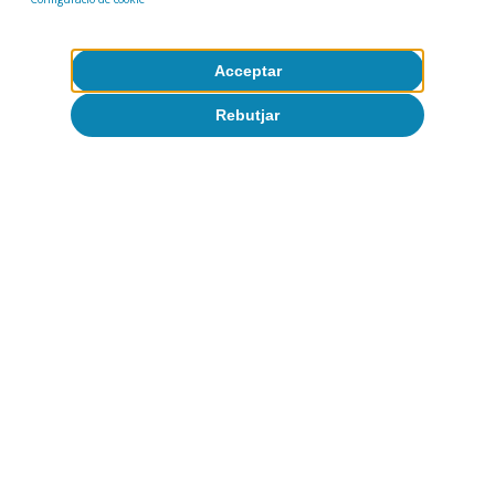
majoritàriament, en els regadius de la conca de
l’Ebre (Catalunya, Aragó i Navarra) en cultius
herbacis.
Acceptar
Rebutjar