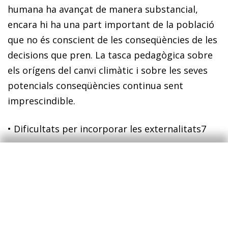
humana ha avançat de manera substancial,
encara hi ha una part important de la població
que no és conscient de les conseqüències de les
decisions que pren. La tasca pedagògica sobre
els orígens del canvi climàtic i sobre les seves
potencials conseqüències continua sent
imprescindible.
•
Dificultats per incorporar les externalitats
7
L’emissió de GEH que es genera quan una
empresa produeix o quan un ciutadà consumeix
comporta uns costos per al conjunt de la
societat que l’empresa o la persona no sol tenir
en compte. Això és el que, en argot econòmic,