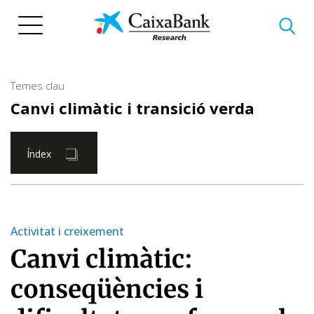
Vés
al
contingut
Temes clau
Canvi climàtic i transició verda
Índex
Activitat i creixement
Canvi climàtic:
conseqüències i