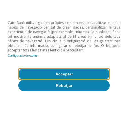
CaixaBank utilitza galetes pròpies i de tercers per analitzar els teus
hàbits de navegació per tal de crear dades, personalitzar la teva
experiència de navegació (per exemple, l’idioma) i la publicitat, fins i
tot mostrar-te anuncis adaptats al perfil creat en funció dels teus
Temes clau
hàbits de navegació. Fes clic a “Configuració de les galetes” per
obtenir més informació, configurar o rebutjar-ne l’ús. O bé, pots
acceptar totes les galetes fent clic a “Acceptar”.
Configuració de cookie
Acceptar
Rebutjar