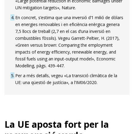
«Large potential reduction in economic damages under
UN mitigation targets», Nature.
4
En concret, s’estima que una inversió d’1 milió de dòlars
en energies renovables i en eficiència enèrgica genera
7,5 llocs de treball (2,7 en el cas d’una inversió en
combustibles fòssils). Vegeu Garrett-Peltier, H. (2017),
«Green versus brown: Comparing the employment
impacts of energy efficiency, renewable energy, and
fossil fuels using an input-output model», Economic
Modelling, pàgs. 439-447.
5
Per a més detalls, vegeu «La transició climàtica de la
UE: una qüestió de justícia», a l’IM06/2020.
La UE aposta fort per la