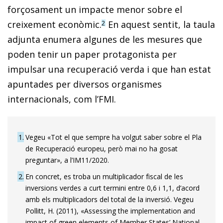
forçosament un impacte menor sobre el
creixement econòmic.
En aquest sentit, la taula
2
adjunta enumera algunes de les mesures que
poden tenir un paper protagonista per
impulsar una recuperació verda i que han estat
apuntades per diversos organismes
internacionals, com l’FMI.
1
Vegeu «Tot el que sempre ha volgut saber sobre el Pla
de Recuperació europeu, però mai no ha gosat
preguntar», a l’IM11/2020.
2
En concret, es troba un multiplicador fiscal de les
inversions verdes a curt termini entre 0,6 i 1,1, d’acord
amb els multiplicadors del total de la inversió. Vegeu
Pollitt, H. (2011), «Assessing the implementation and
impact of green elements of Member States’ National