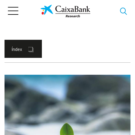
Vés
al
contingut
Índex