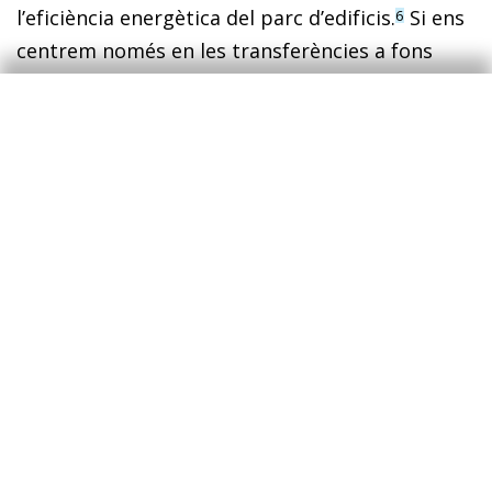
l’eficiència energètica del parc d’edificis.
Si ens
6
centrem només en les transferències a fons
perdut, la major part s’assignaran en funció del
PIB de cada Estat i de l’impacte de la COVID-19.
En aquest sentit, destaca que, sense pretendre-
ho, la distribució d’aquests fons estarà
positivament correlacionada amb la intensitat
de GEH per euro de PIB dels diferents països.
Aquest fet és molt positiu, ja que, si les in­­
versions es fan de forma adequada, els països
relativament més contaminants es podran
acostar als que ja tenen un mo­­del productiu
més net.