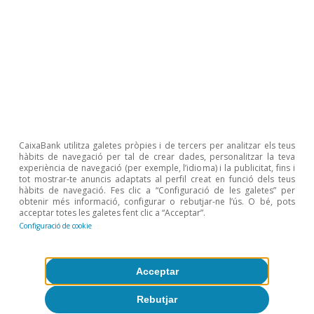
van crear 5,7 llocs de treball, mentre que, amb la
inversió verda, segons les dades mostrades a la nota 4,
aquesta xifra es podria situar al voltant de 9. Vegeu
Alloza, M. i Sanz, C. (2019), «Jobs multipliers: evidence
from a large fiscal stimulus in Spain», Document de
Treball 1922, Banc d’Espanya.
Temes clau
CaixaBank utilitza galetes pròpies i de tercers per analitzar els teus
hàbits de navegació per tal de crear dades, personalitzar la teva
experiència de navegació (per exemple, l’idioma) i la publicitat, fins i
tot mostrar-te anuncis adaptats al perfil creat en funció dels teus
hàbits de navegació. Fes clic a “Configuració de les galetes” per
obtenir més informació, configurar o rebutjar-ne l’ús. O bé, pots
acceptar totes les galetes fent clic a “Acceptar”.
Configuració de cookie
Acceptar
Rebutjar