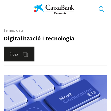
Vés
al
contingut
Temes clau
Digitalització i tecnologia
Índex