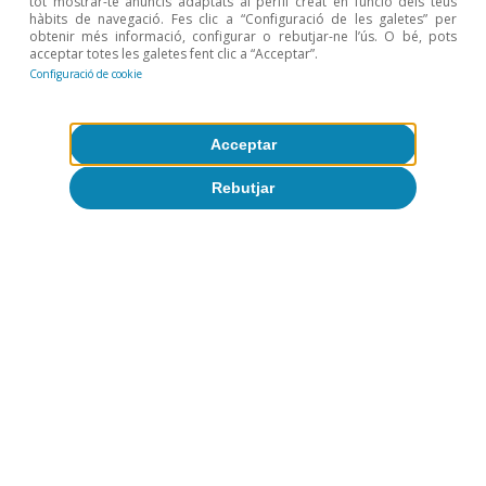
tot mostrar-te anuncis adaptats al perfil creat en funció dels teus
hàbits de navegació. Fes clic a “Configuració de les galetes” per
obtenir més informació, configurar o rebutjar-ne l’ús. O bé, pots
Temes clau
acceptar totes les galetes fent clic a “Acceptar”.
Configuració de cookie
Acceptar
Rebutjar
Digitalització i tecnologia