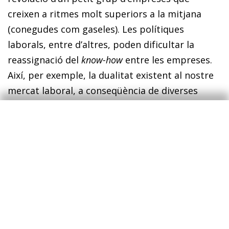
creixen a ritmes molt superiors a la mitjana
(conegudes com gaseles). Les polítiques
laborals, entre d’altres, poden dificultar la
reassignació del
know-how
entre les empreses.
Així, per exemple, la dualitat existent al nos­­tre
mercat laboral, a conseqüència de diverses
d’aquestes polítiques, comporta que els
treballadors més sèniors amb un
know-how
alt
siguin més propensos a mantenir-se en llocs de
treball en empreses de baix creixement, en lloc
de fer el salt a empreses amb un potencial de
creixement enorme però que tot just s’enlairen.
De manera semblant, molts d’aquests
treballadors són emprenedors en potència
d’empreses que podrien convertir-se en les