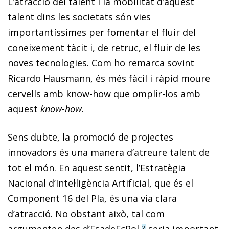
L’atracció del talent i la mobilitat d’aquest
talent dins les societats són vies
importantíssimes per fomentar el fluir del
coneixement tàcit i, de retruc, el fluir de les
noves tecnologies. Com ho remarca sovint
Ricardo Hausmann, és més fàcil i ràpid moure
cervells amb
know-how
que omplir-los amb
aquest
know-how
.
Sens dubte, la promoció de projectes
innovadors és una manera d’atreure talent de
tot el món. En aquest sentit, l’Estratègia
Nacional d’Intel·ligència Artificial, que és el
Component 16 del Pla, és una via clara
d’atracció. No obstant això, tal com
2