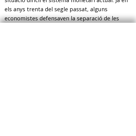
els anys trenta del segle passat, alguns
economistes defensaven la separació de les
activitats de gestió de pagaments de la
concessió de préstecs (el final de la banca de
reserva fraccional), i, ara, les noves tecnologies
han permès la resurrecció d’aquests
plantejaments. Per les mateixes raons que no
van triomfar llavors –perquè no serveixen per
evitar crisis financeres, més aviat podrien
propiciar-les–, és improbable que triomfin ara.
Enric Fernández
Economista en cap