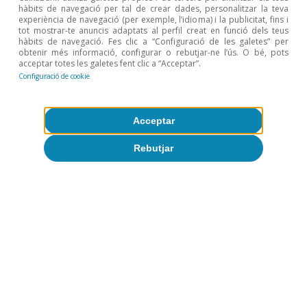
hàbits de navegació per tal de crear dades, personalitzar la teva
9 jul. 2026
experiència de navegació (per exemple, l’idioma) i la publicitat, fins i
tot mostrar-te anuncis adaptats al perfil creat en funció dels teus
hàbits de navegació. Fes clic a “Configuració de les galetes” per
obtenir més informació, configurar o rebutjar-ne l’ús. O bé, pots
acceptar totes les galetes fent clic a “Acceptar”.
Configuració de cookie
Acceptar
Rebutjar
Opinió
L’economia mundial a la recerca d’un