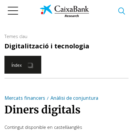
Vés
al
contingut
Temes clau
Digitalització i tecnologia
Índex
Mercats financers
Anàlisi de conjuntura
Diners digitals
Contingut disponible en
castellà
anglès