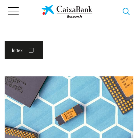
Vés
al
contingut
Índex