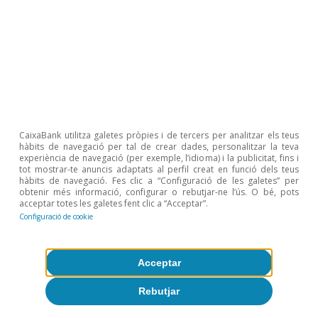
CaixaBank utilitza galetes pròpies i de tercers per analitzar els teus
hàbits de navegació per tal de crear dades, personalitzar la teva
experiència de navegació (per exemple, l’idioma) i la publicitat, fins i
tot mostrar-te anuncis adaptats al perfil creat en funció dels teus
hàbits de navegació. Fes clic a “Configuració de les galetes” per
obtenir més informació, configurar o rebutjar-ne l’ús. O bé, pots
acceptar totes les galetes fent clic a “Acceptar”.
Configuració de cookie
Acceptar
Rebutjar
Temes clau