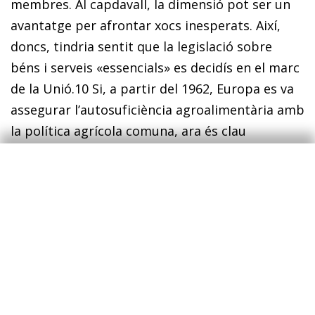
membres. Al capdavall, la dimensió pot ser un
avantatge per afrontar xocs inesperats. Així,
doncs, tindria sentit que la legislació sobre
béns i serveis «essencials» es decidís en el marc
de la Unió.
10
Si, a partir del 1962, Europa es va
assegurar l’autosuficiència agroalimentària amb
la política agrícola comuna, ara és clau
aconseguir un subministrament estable dels
béns i serveis considerats essencials.
En definitiva, cadenes de valor més robustes, un
impuls definitiu a la digitalització i a
l’automatització, i l’adaptació a un nou entorn
legislatiu que es podria tornar més
proteccionista són alguns dels canvis que,