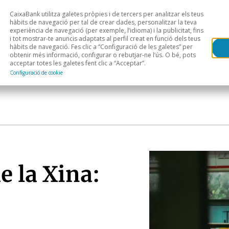
CaixaBank utilitza galetes pròpies i de tercers per analitzar els teus
Head
H
hàbits de navegació per tal de crear dades, personalitzar la teva
experiència de navegació (per exemple, l’idioma) i la publicitat, fins
i tot mostrar-te anuncis adaptats al perfil creat en funció dels teus
Anàlisi sectorial
Àrees geogràfiques
Public
hàbits de navegació. Fes clic a “Configuració de les galetes” per
obtenir més informació, configurar o rebutjar-ne l’ús. O bé, pots
acceptar totes les galetes fent clic a “Acceptar”.
Configuració de cookie
e la Xina: