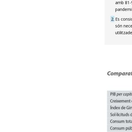
amb 81-9
pandemic’
2
Es consi
són nece
utilitza