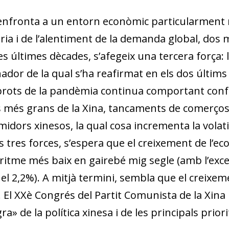
’enfronta a un entorn econòmic particularment r
ria i de l’alentiment de la demanda global, dos
es últimes dècades, s’afegeix una tercera força: l
ador de la qual s’ha reafirmat en els dos últims
brots de la pandèmia continua comportant con
ts més grans de la Xina, tancaments de comerços
idors xinesos, la qual cosa incrementa la volati
s tres forces, s’espera que el creixement de l’e
 ritme més baix en gairebé mig segle (amb l’exce
r el 2,2%). A mitjà termini, sembla que el creix
. El XXè Congrés del Partit Comunista de la Xina 
ra» de la política xinesa i de les principals prio