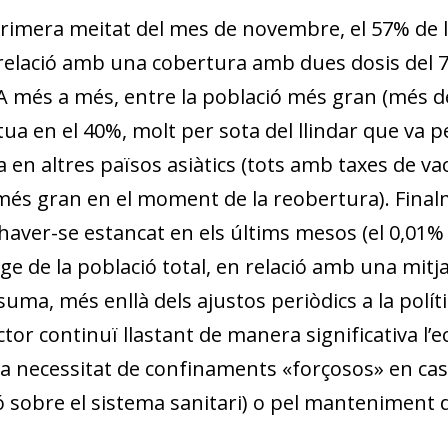
 primera meitat del mes de novembre, el 57% de l
 relació amb una cobertura amb dues dosis del 73
 més a més, entre la població més gran (més de
itua en el 40%, molt per sota del llindar que va
 en altres països asiàtics (tots amb taxes de va
més gran en el moment de la reobertura). Final
’haver-se estancat en els últims mesos (el 0,01%
e de la població total, en relació amb una mitja
suma, més enllà dels ajustos periòdics a la polí
tor continuï llastant de manera significativa l’e
 la necessitat de confinaments «forçosos» en cas
dow)
 sobre el sistema sanitari) o pel manteniment de 
 window)