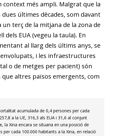
un context més ampli. Malgrat que la
les dues últimes dècades, som davant
un terç de la mitjana de la zona de
ll dels EUA (vegeu la taula). En
entant al llarg dels últims anys, se
nvolupats, i les infraestructures
tal o de metges per pacient) són
s que altres països emergents, com
mortalitat acumulada de 0,4 persones per cada
57,8 a la UE, 316,3 als EUA i 31,6 al conjunt
e, la Xina encara se situaria en una posició de
s per cada 100.000 habitants a la Xina, en relació