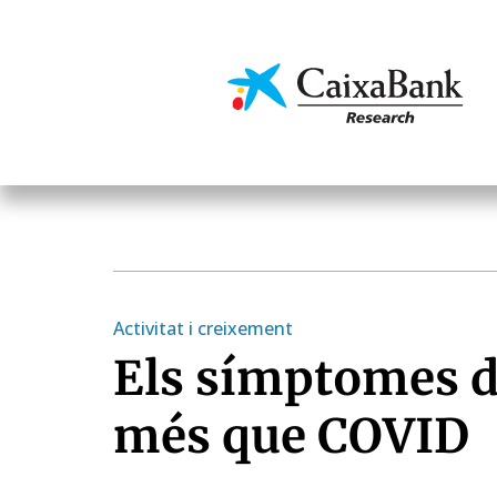
Vés
al
contingut
Economia i mercats
Activitat i creixement
Els símptomes d
més que COVID