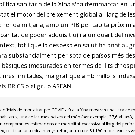
w window)
olítica sanitària de la Xina s’ha d’emmarcar en 
stat el motor del creixement global al llarg de 
e renda mitjana, amb un PIB per capita pròxim a 
 paritat de poder adquisitiu) i a un quart del nive
text, tot i que la despesa en salut ha anat augm
ara substancialment per sota de països més dese
s bàsiques (mesurades en termes de llits d’hospi
 més limitades, malgrat que amb millors índex
els BRICS o el grup ASEAN.
es oficials de mortalitat per COVID-19 a la Xina mostren una taxa de 
habitants, una de les més baixes del món (per exemple, 37,6 al Japó, 2
En comparar les estimacions de mortalitat excessiva al llarg del períod
ge», tot i que una mica menys reforçada: entre 3 i 190 morts excessive