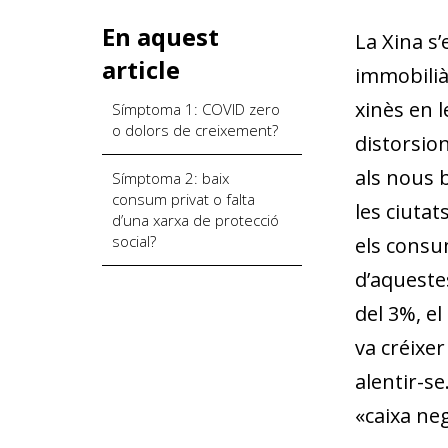
En aquest
La Xina s
article
immobilià
xinès en l
Símptoma 1: COVID zero
o dolors de creixement?
distorsion
als nous 
Símptoma 2: baix
consum privat o falta
les ciuta
d’una xarxa de protecció
social?
els consum
d’aqueste
del 3%, el
va créixe
alentir-se
«caixa neg