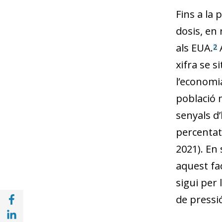
Fins a la
dosis, en
als EUA.
A
2
xifra se s
l’economia
població 
senyals d
percentatg
2021). En 
aquest fac
sigui per
Compartir a Facebook (opens in a new win
de pressió
Compartir a with Linkedin (opens in a new