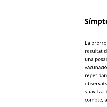
Símpt
La prorrog
resultat d
una possi
vacunació 
repetidame
observats
suavitzaci
compte, a 