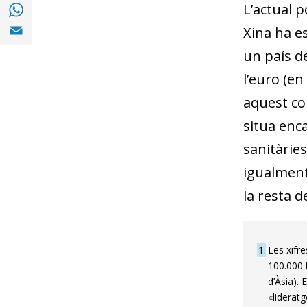
Compartir a with Whatsapp (opens in a ne
L’actual p
Compartir a Email (opens in a new window)
Xina ha e
un país d
l’euro (en
aquest con
situa enc
sanitàrie
igualment
la resta d
1
Les xifr
100.000 
d’Àsia). 
«liderat