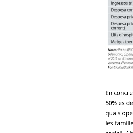
En concret
50% és de
quals oper
les famíli