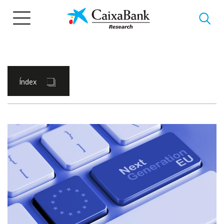
Vés
al
contingut
Índex