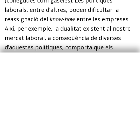
(conegudes com gaseles). Les polítiques
laborals, entre d’altres, poden dificultar la
reassignació del
know-how
entre les empreses.
Així, per exemple, la dualitat existent al nos­­tre
mercat laboral, a conseqüència de diverses
d’aquestes polítiques, comporta que els
treballadors més sèniors amb un
know-how
alt
siguin més propensos a mantenir-se en llocs de
treball en empreses de baix creixement, en lloc
de fer el salt a empreses amb un potencial de
creixement enorme però que tot just s’enlairen.
De manera semblant, molts d’aquests
treballadors són emprenedors en potència
d’empreses que podrien convertir-se en les
gaseles del país, però que, de nou, no fan el pas