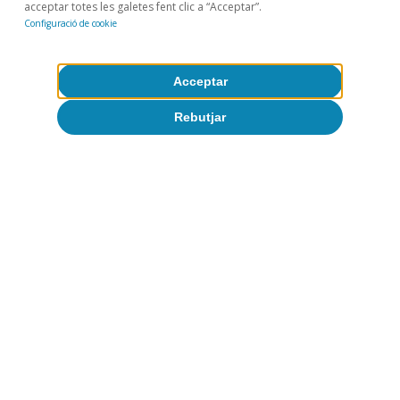
Temes clau
acceptar totes les galetes fent clic a “Acceptar”.
Configuració de cookie
Acceptar
Rebutjar
Digitalització i tecnologia