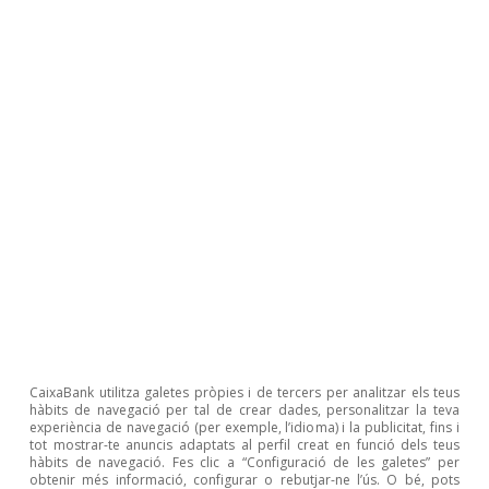
Etiquetes:
Digitalització i tecnologia
NGEU
Espanya
1
Per a més detalls, vegeu l’article «Espanya en la carrera
digital», al Dossier de l’IM03/2021, i també l’article
«NGEU: comparativa internacional de les inversions en
noves tecnologies dels plans de recuperació», en
aquest mateix Dossier.
2
Per a una anàlisi crítica d’alguns dels elements del Pla,
vegeu EsadeEcPol Brief #9 (abril 2021), «Reformes,
CaixaBank utilitza galetes pròpies i de tercers per analitzar els teus
governança i capital humà: les grans febleses del pla de
hàbits de navegació per tal de crear dades, personalitzar la teva
recuperació».
experiència de navegació (per exemple, l’idioma) i la publicitat, fins i
tot mostrar-te anuncis adaptats al perfil creat en funció dels teus
hàbits de navegació. Fes clic a “Configuració de les galetes” per
obtenir més informació, configurar o rebutjar-ne l’ús. O bé, pots