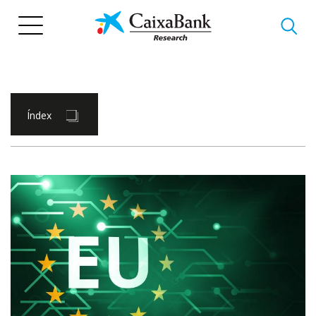
Vés
al
contingut
Índex