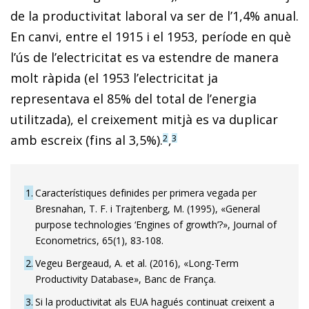
de la productivitat laboral va ser de l’1,4% anual.
En canvi, entre el 1915 i el 1953, període en què
l’ús de l’electricitat es va estendre de manera
molt ràpida (el 1953 l’electricitat ja
representava el 85% del total de l’energia
utilitzada), el creixement mitjà es va duplicar
amb escreix (fins al 3,5%).
,
2
3
1
Característiques definides per primera vegada per
Bresnahan, T. F. i Trajtenberg, M. (1995), «General
purpose technologies ‘Engines of growth’?», Journal of
Econometrics, 65(1), 83-108.
2
Vegeu Bergeaud, A. et al. (2016), «Long-Term
Productivity Database», Banc de França.
3
Si la productivitat als EUA hagués continuat creixent a