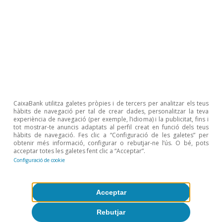
4
Anderton, R. et al. (2020), «Virtually everywhere?
Digitalisation and the euro area and EU economies»,
ECB Occasional Paper (2020244).
5
Vegeu la publicació Agenda Digital 2025 aquí. El Govern
preveu atreure 50.000 milions d’euros d’inversió privada,
però estima que 24.000 seran destinats a desenvolupar
el Pla de Connectivitat i el Pla 5G. En tractar-se
d’inversió en tangibles, excloem aquesta quantitat del
càlcul.
CaixaBank utilitza galetes pròpies i de tercers per analitzar els teus
hàbits de navegació per tal de crear dades, personalitzar la teva
Temes clau
experiència de navegació (per exemple, l’idioma) i la publicitat, fins i
tot mostrar-te anuncis adaptats al perfil creat en funció dels teus
hàbits de navegació. Fes clic a “Configuració de les galetes” per
obtenir més informació, configurar o rebutjar-ne l’ús. O bé, pots
acceptar totes les galetes fent clic a “Acceptar”.
Configuració de cookie
Acceptar
Rebutjar