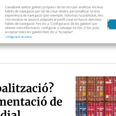
CaixaBank utilitza galetes pròpies i de tercers per analitzar els teus
Head
H
hàbits de navegació per tal de crear dades, personalitzar la teva
experiència de navegació (per exemple, l’idioma) i la publicitat, fins
i tot mostrar-te anuncis adaptats al perfil creat en funció dels teus
Anàlisi sectorial
Àrees geogràfiques
Public
hàbits de navegació. Fes clic a “Configuració de les galetes” per
obtenir més informació, configurar o rebutjar-ne l’ús. O bé, pots
acceptar totes les galetes fent clic a “Acceptar”.
Configuració de cookie
balització?
gmentació de
dial