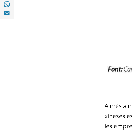
Compartir a with Whatsapp (opens in a ne
Compartir a Email (opens in a new window)
A més a m
xineses es
les empres