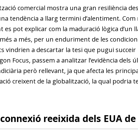
tzació comercial mostra una gran resiliència despr
una tendència a llarg termini d’alentiment. Com
t es pot explicar com la maduració lògica d’un l
a més a més, per un enduriment de les condicion
vindrien a descartar la tesi que pugui succeir 
gon Focus, passem a analitzar l’evidència dels 
indiciària però rellevant, ja que afecta les prin
ió creixent de la globalització, la qual podria t
connexió reeixida dels EUA de 