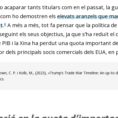
o acaparar tants titulars com en el passat, la 
 com ho demostren els
elevats aranzels que ma
t
.
A més a més, tot fa pensar que la política de
1
eguint els seus objectius, ja que s’ha reduït el 
 PIB i la Xina ha perdut una quota important de
r dels principals socis comercials dels EUA, en 
wn, C. P. i Kolb, M., (2023), «Trump’s Trade War Timeline: An up-to-da
cs.