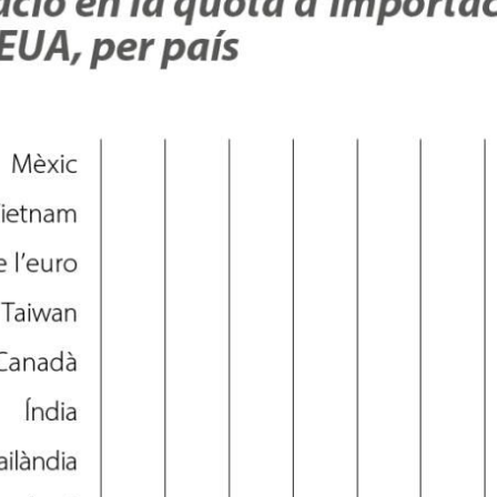
dow)
 window)