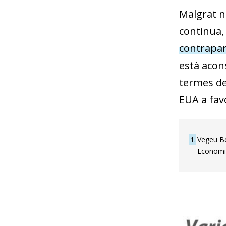
Malgrat n
continua,
contrapar
està acons
termes de
EUA a favo
1
Vegeu Bo
Economi