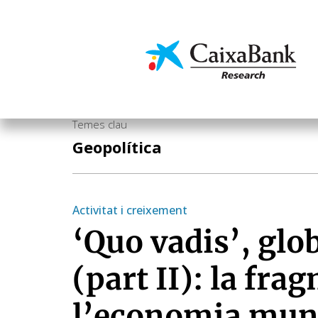
Vés
al
contingut
Economia i mercats
Temes clau
Geopolítica
Activitat i creixement
‘Quo vadis’, glo
(part II): la fra
l’economia mun