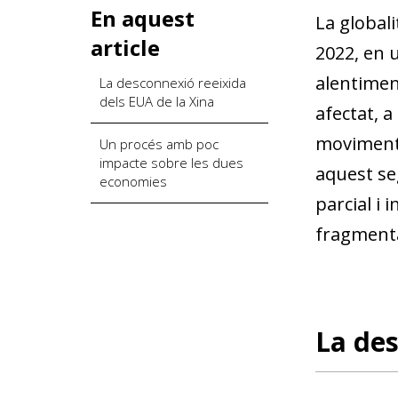
En aquest
La globali
article
2022, en 
alentimen
La desconnexió reeixida
dels EUA de la Xina
afectat, 
moviments 
Un procés amb poc
impacte sobre les dues
aquest se
economies
parcial i 
fragmentac
La des