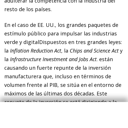
adulterar la competencia con la industria del
resto de los países.
En el caso de EE. UU., los grandes paquetes de
estímulo público para impulsar las industrias
verde y digital
Dispuestos en tres grandes leyes:
la
Inflation Reduction Act
, la
Chips and Science Act
y
la
Infrastructure Investment and Jobs Act
.
están
causando un fuerte repunte de la inversión
manufacturera que, incluso en términos de
volumen frente al PIB, se sitúa en el entorno de
máximos de las últimas dos décadas. Este
repunte de la inversión se está dirigiendo a la
construcción de nuevas fábricas de la industria
electrónica, lo que debería favorecer un
crecimiento sostenido de la productividad en