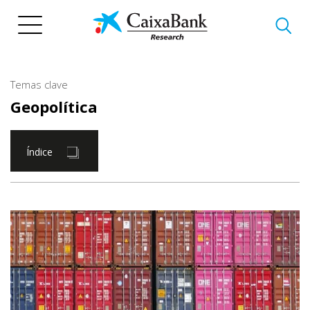
Pasar
al
contenido
principal
Temas clave
Geopolítica
Índice