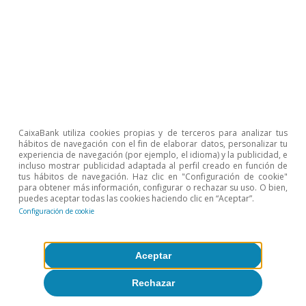
David del Val
Etiquetas:
Alemania
China
Emergentes
CaixaBank utiliza cookies propias y de terceros para analizar tus
Estados Unidos
Europa
hábitos de navegación con el fin de elaborar datos, personalizar tu
experiencia de navegación (por ejemplo, el idioma) y la publicidad, e
Geopolítica
Globalización
incluso mostrar publicidad adaptada al perfil creado en función de
tus hábitos de navegación. Haz clic en "Configuración de cookie"
Japón
Política
para obtener más información, configurar o rechazar su uso. O bien,
puedes aceptar todas las cookies haciendo clic en “Aceptar”.
Sector exterior
Configuración de cookie
Aceptar
Temas clave
Rechazar