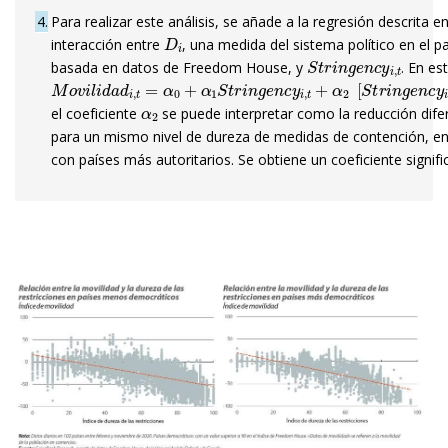
4
Para realizar este análisis, se añade a la regresión descrita e
D
i
interacción entre
, una medida del sistema político en el p
S
t
r
i
n
g
e
n
c
y
i
,
t
basada en datos de Freedom House, y
. En es
M
o
v
i
l
i
d
a
d
i
,
t
=
α
0
+
α
1
S
t
r
i
n
g
e
n
c
y
i
,
t
+
α
2
[
S
t
r
i
n
g
e
n
c
y
i
,
t
α
2
el coeficiente
se puede interpretar como la reducción difer
para un mismo nivel de dureza de medidas de contención, en
con países más autoritarios. Se obtiene un coeficiente signifi