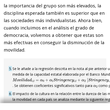
la importancia del grupo son más elevados, la
disciplina esperada también es superior que en
las sociedades más individualistas. Ahora bien,
cuando incluimos en el análisis el grado de
democracia, volvemos a obtener que estas son
más efectivas en conseguir la disminución de la
movilidad.
5
Se le añade a la regresión descrita en la nota al pie anterior 
medida de la capacidad estatal elaborada por el Banco Mundia
M
o
v
i
l
i
d
a
d
i
,
t
=
α
0
+
α
1
S
t
r
i
n
g
e
n
c
y
i
,
t
+
α
2
[
S
t
r
i
n
g
e
n
c
y
i
,
t
α
2
. Se obtienen coeficientes significativos tanto para
como 
6
El impacto de la cultura en la relación entre la dureza de las
la movilidad en cada país se analiza mediante la siguiente reg
M
o
v
i
l
i
d
a
d
i
,
t
=
α
0
+
α
1
S
t
r
i
n
g
e
n
c
y
i
,
t
+
α
2
[
S
t
r
i
n
g
e
n
c
y
i
,
t
I
n
d
i
v
i
d
u
a
l
i
s
m
o
i