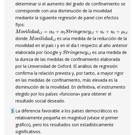
determinar si el aumento del grado de confinamiento se
corresponde con una disminución de la movilidad
mediante la siguiente regresión de panel con efectos
fijos:
M
o
v
i
l
i
d
a
d
i
,
t
=
α
0
+
α
1
S
t
r
i
n
g
e
n
c
y
i
,
t
+
u
i
+
u
t
+
μ
i
,
t
M
o
v
i
l
i
d
a
d
i
,
t
donde
es una medida de la reducción de la
movilidad en el país i y en el día t respecto al año anterior
S
t
r
i
n
g
e
n
c
y
i
,
t
elaborada por Google y
es una medida de
la dureza de las medidas de confinamiento elaborada
por la Universidad de Oxford. El análisis de regresión
confirma la relación prevista y, por tanto, a mayor rigor
en las medidas de confinamiento, más elevada es la
disminución de la movilidad. En definitiva, el instrumento
elegido por los países «funciona» para obtener el
resultado social deseado.
3
La diferencia favorable a los países democráticos es
relativamente pequeña en magnitud (véase el primer
gráfico), pero los resultados son estadísticamente
significativos.