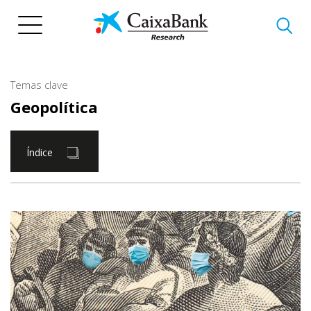
Pasar
al
contenido
principal
Temas clave
Geopolítica
Índice