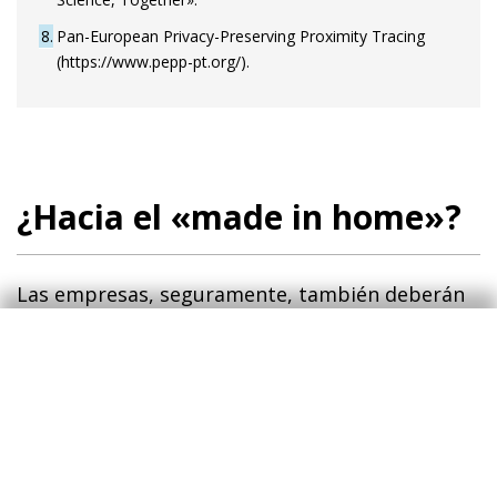
8
Pan-European Privacy-Preserving Proximity Tracing
(https://www.pepp-pt.org/).
¿Hacia el «made in home»?
Las empresas, seguramente, también deberán
hacer frente a cambios normativos en lo que
respecta a sus modelos de producción como
consecuencia de la crisis sanitaria. Los
gobiernos podrían legislar que ciertos bienes y
servicios considerados esenciales, como puede
ser el material sanitario de primera necesidad,