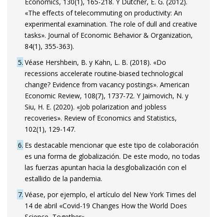
Economics, 130(1), 165-218. Y Dutcher, E. G. (2012).
«The effects of telecommuting on productivity: An
experimental examination. The role of dull and creative
tasks». Journal of Economic Behavior & Organization,
84(1), 355-363).
5
Véase Hershbein, B. y Kahn, L. B. (2018). «Do
recessions accelerate routine-biased technological
change? Evidence from vacancy postings». American
Economic Review, 108(7), 1737-72. Y Jaimovich, N. y
Siu, H. E. (2020). «Job polarization and jobless
recoveries». Review of Economics and Statistics,
102(1), 129-147.
6
Es destacable mencionar que este tipo de colaboración
es una forma de globalización. De este modo, no todas
las fuerzas apuntan hacia la desglobalización con el
estallido de la pandemia.
7
Véase, por ejemplo, el artículo del New York Times del
14 de abril «Covid-19 Changes How the World Does
Science, Together».