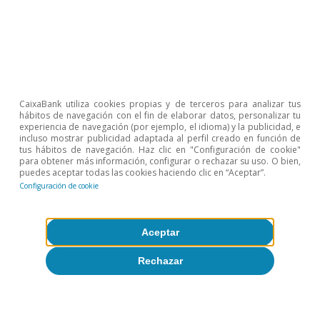
2
Como referencia, entre febrero y abril, los afiliados que
perdieron el empleo más los afiliados que pasaron a estar en
ERTE representaban el 16,1% del total de afiliados.
3
Para un análisis más completo de la distribución del conjunto
de las rentas entre la población, en el artículo Real-Time
Inequality and the Welfare State in Motion: Evidence from
COVID-19 in Spain se puede encontrar la evolución de las
CaixaBank utiliza cookies propias y de terceros para analizar tus
curvas de Lorenz.
hábitos de navegación con el fin de elaborar datos, personalizar tu
4
En el Monitor de Desigualdad de CaixaBank Research,
experiencia de navegación (por ejemplo, el idioma) y la publicidad, e
incluso mostrar publicidad adaptada al perfil creado en función de
https://realtimeeconomics.caixabankresearch.com encontrar
tus hábitos de navegación. Haz clic en "Configuración de cookie"
otras métricas que también capturan la evolución de la
para obtener más información, configurar o rechazar su uso. O bien,
desigualdad, como las ratios entre distintos percentiles de
puedes aceptar todas las cookies haciendo clic en “Aceptar”.
renta.
Configuración de cookie
5
Dato corregido de efectos estacionales. Como referencia, la
diferencia entre el índice de Gini de EE. UU. y el de Suecia era
de 11 puntos antes de la pandemia.
Aceptar
Rechazar
Temas clave