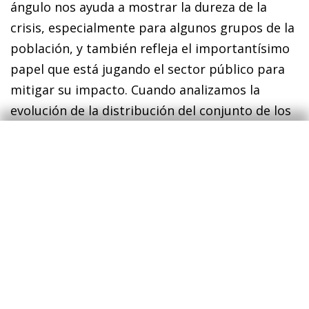
ángulo nos ayuda a mostrar la dureza de la
crisis, especialmente para algunos grupos de la
población, y también refleja el importantísimo
papel que está jugando el sector público para
mitigar su impacto. Cuando analizamos la
evolución de la distribución del conjunto de los
ingresos incorporando las transferencias del
sector público, la reducción de la proporción de
las rentas que percibe el 50% de la población
con menores rentas es notorio, pero muy
inferior: pasa del 25% de febrero al 22% en
abril, y al 23% en agosto. Asimismo, la fracción
del conjunto de las rentas que perciben los
otros dos grupos de población también
permanece más estable a lo largo del tiempo.