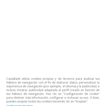
actual: los famosos eurobonos o, en este caso,
los «coronabonos». De momento, las
discusiones de los jefes de estado europeos se
han centrado en la elaboración de líneas de
crédito preventivas del Mecanismo Europeo de
Estabilidad (MEDE), el organismo que ayudó a
Grecia, Irlanda, Portugal y España en 2012. Esto
supondría un elemento de mutualización, ya
que estarían respaldadas por el capital del
MEDE, proporcionado por todos los países de la
eurozona. La elevada calidad crediticia del
organismo le permite proporcionar préstamos
CaixaBank utiliza cookies propias y de terceros para analizar tus
hábitos de navegación con el fin de elaborar datos, personalizar tu
a tipos muy bajos. No obstante, el valor
experiencia de navegación (por ejemplo, el idioma) y la publicidad, e
incluso mostrar publicidad adaptada al perfil creado en función de
añadido de esta medida no es muy elevado, ya
tus hábitos de navegación. Haz clic en "Configuración de cookie"
para obtener más información, configurar o rechazar su uso. O bien,
que los países de la eurozona ya se pueden
puedes aceptar todas las cookies haciendo clic en “Aceptar”.
Configuración de cookie