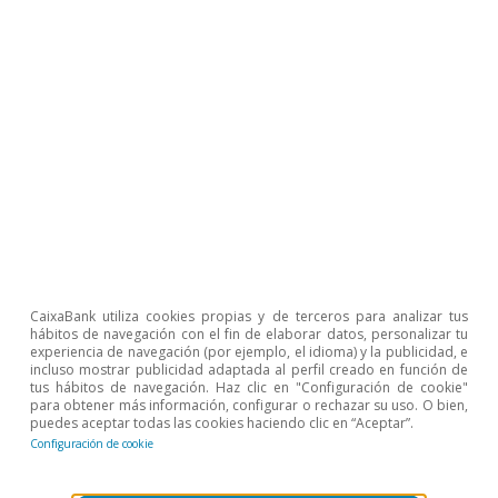
público, la mejora de las reglas del juego
institucionales (esto es, del estado de derecho)
y el estímulo de la política de investigación y de
innovación.
Este es un menú razonable, reflejo de los
tiempos, y que combina la atención a los
objetivos de las reformas estructurales que se
han ido añadiendo en cada época: la eficiencia,
CaixaBank utiliza cookies propias y de terceros para analizar tus
la equidad y la sostenibilidad. La cuestión ahora
hábitos de navegación con el fin de elaborar datos, personalizar tu
experiencia de navegación (por ejemplo, el idioma) y la publicidad, e
es pasar de esta agenda prototípica a la
incluso mostrar publicidad adaptada al perfil creado en función de
tus hábitos de navegación. Haz clic en "Configuración de cookie"
realidad, es decir, toca aterrizar en lo difícil:
para obtener más información, configurar o rechazar su uso. O bien,
puedes aceptar todas las cookies haciendo clic en “Aceptar”.
cómo reformar. O, en otras palabras, toca
Configuración de cookie
centrarse en la ciencia y el arte del buen
reformar. Un tema fundamental al que