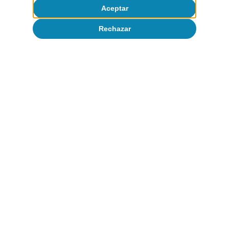
Aceptar
dedicaremos nuestro artículo siguiente.
Rechazar
Àlex Ruiz
Etiquetas:
Competitividad y reformas estructurales
Eurozona
Unión Europea
COVID-19
NGEU
1
Para más detalles sobre el NGEU, véase el artículo
«Capacidad de transformación e impacto
macroeconómico del NGEU» en este mismo Dossier.
2
Véase el artículo «Reformar bien: misión ¿imposible?»