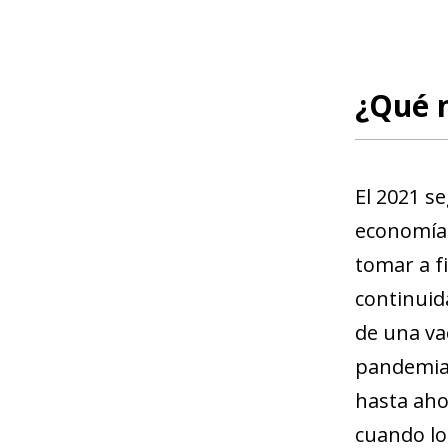
¿Qué 
El 2021 s
economía 
tomar a f
continuid
de una va
pandemia 
hasta ahor
cuando lo