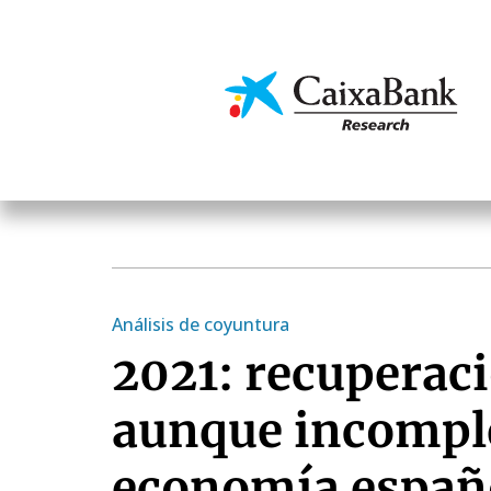
Pasar
al
contenido
Economía y mercado
principal
Análisis de coyuntura
2021: recuperac
aunque incomple
economía españ