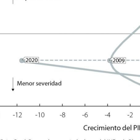
new window)
w)