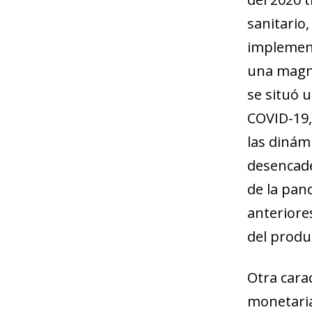
sanitario
implement
una magnit
se situó u
COVID-19, 
las dinám
desencade
de la pan
anteriores
del produc
Otra carac
monetaria 