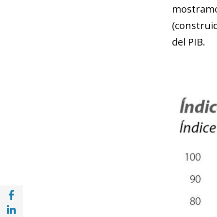
mostramos
(construid
del PIB.
Compartir en Facebook (opens in a new wi
Compartir en with Linkedin (opens in a ne