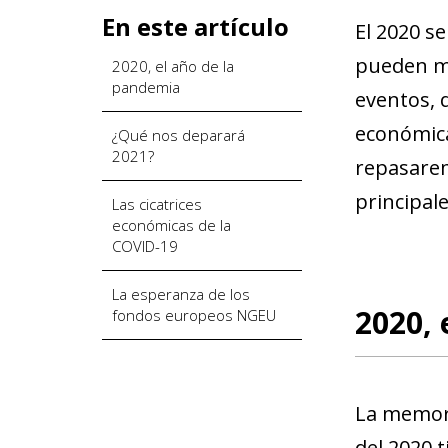
En este artículo
El 2020 s
pueden ma
2020, el año de la
pandemia
eventos, 
económica
¿Qué nos deparará
2021?
repasarem
principal
Las cicatrices
económicas de la
COVID-19
La esperanza de los
2020, 
fondos europeos NGEU
La memoria
del 2020 t