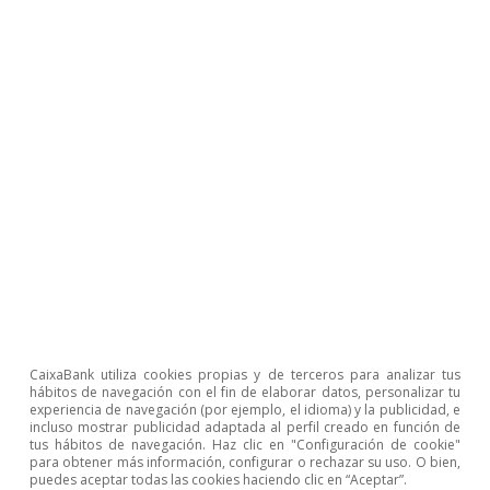
casi seguro que con diferentes olea­­das. Nada de
esto es inevitable, pero por el bien de to­­dos
confiemos en que se siga actuando con
celeridad y, por parte de los grandes bancos
centrales, con ambición y coordinación.
Beatriz Villafranca Serrano
Àlex Ruiz
Etiquetas:
Balanza de pagos
CaixaBank utiliza cookies propias y de terceros para analizar tus
Banco Central Europeo (BCE)
hábitos de navegación con el fin de elaborar datos, personalizar tu
experiencia de navegación (por ejemplo, el idioma) y la publicidad, e
Brasil
Ciclo económico
incluso mostrar publicidad adaptada al perfil creado en función de
tus hábitos de navegación. Haz clic en "Configuración de cookie"
COVID-19
Deuda privada
para obtener más información, configurar o rechazar su uso. O bien,
puedes aceptar todas las cookies haciendo clic en “Aceptar”.
Deuda pública
Emergentes