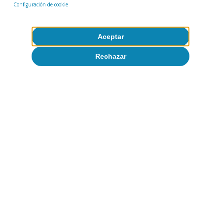
Configuración de cookie
India
Inflación
México
Polonia
Rusia
Turquía
Aceptar
Rechazar