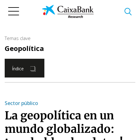
Pasar
al
contenido
principal
Temas clave
Geopolítica
Índice
Sector público
La geopolítica en un
mundo globalizado: