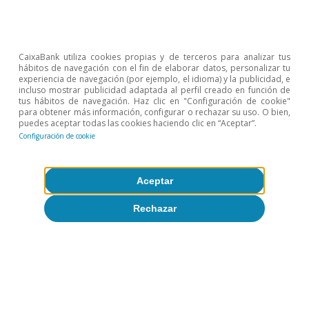
Opinión
Economía española post-Ormuz
CaixaBank utiliza cookies propias y de terceros para analizar tus
hábitos de navegación con el fin de elaborar datos, personalizar tu
Oriol Aspachs
experiencia de navegación (por ejemplo, el idioma) y la publicidad, e
8 jul 2026
incluso mostrar publicidad adaptada al perfil creado en función de
tus hábitos de navegación. Haz clic en "Configuración de cookie"
para obtener más información, configurar o rechazar su uso. O bien,
puedes aceptar todas las cookies haciendo clic en “Aceptar”.
Configuración de cookie
Aceptar
Rechazar