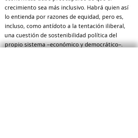
crecimiento sea más inclusivo. Habrá quien así
lo entienda por razones de equidad, pero es,
incluso, como antídoto a la tentación iliberal,
una cuestión de sostenibilidad política del
propio sistema –económico y democrático–.
Promover un crecimiento inclusivo exige
reformas en el sistema educativo que, por
ejemplo, deberá poner un mayor énfasis en la
formación en edades tempranas así como a lo
largo de la vida laboral. Además de la formación
continuada, otras políticas activas del mercado
de trabajo también deben ganar protagonismo
para mitigar los costes de la globalización y de
un mundo cambiante. Para los más jóvenes, es
esencial una política de vivienda que promueva