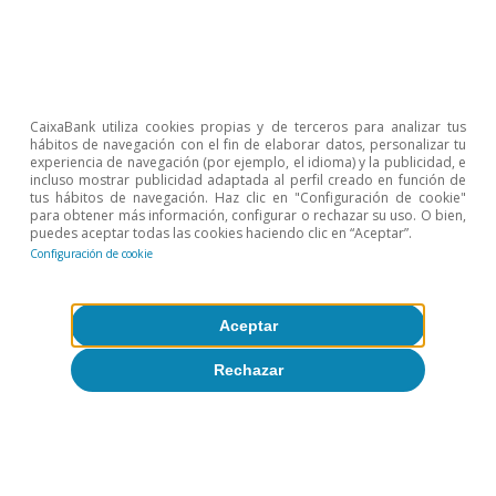
Opinión
Economía española post-Ormuz
CaixaBank utiliza cookies propias y de terceros para analizar tus
hábitos de navegación con el fin de elaborar datos, personalizar tu
experiencia de navegación (por ejemplo, el idioma) y la publicidad, e
Oriol Aspachs
incluso mostrar publicidad adaptada al perfil creado en función de
8 jul 2026
tus hábitos de navegación. Haz clic en "Configuración de cookie"
para obtener más información, configurar o rechazar su uso. O bien,
puedes aceptar todas las cookies haciendo clic en “Aceptar”.
Configuración de cookie
Aceptar
Rechazar