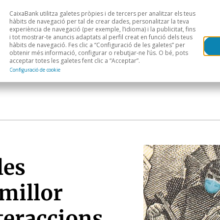
CaixaBank utilitza galetes pròpies i de tercers per analitzar els teus
Head
H
hàbits de navegació per tal de crear dades, personalitzar la teva
experiència de navegació (per exemple, l’idioma) i la publicitat, fins
i tot mostrar-te anuncis adaptats al perfil creat en funció dels teus
Anàlisi sectorial
Àrees geogràfiques
Public
hàbits de navegació. Fes clic a “Configuració de les galetes” per
obtenir més informació, configurar o rebutjar-ne l’ús. O bé, pots
acceptar totes les galetes fent clic a “Acceptar”.
Configuració de cookie
les
millor
nteraccions