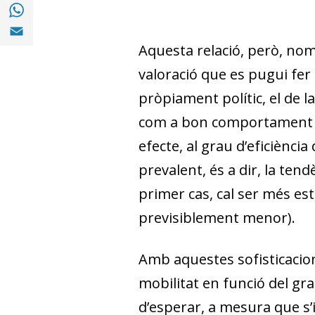
Compartir a with Whatsapp (opens in a ne
Compartir a Email (opens in a new window)
Aquesta relació, però, només
valoració que es pugui fer
pròpiament polític, el de la
com a bon comportament de
efecte, al grau d’eficiènc
prevalent, és a dir, la tend
primer cas, cal ser més est
previsiblement menor).
Amb aquestes sofisticacion
mobilitat en funció del gr
d’esperar, a mesura que s’