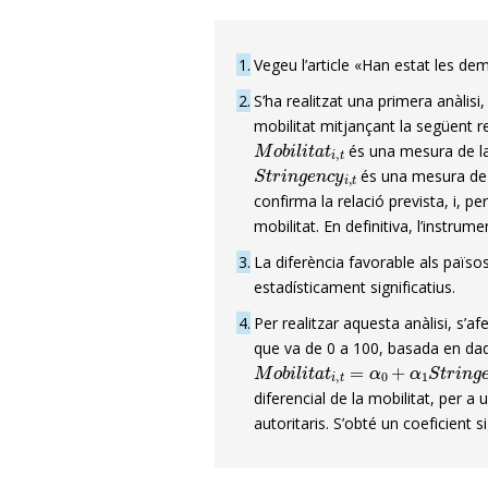
1
Vegeu l’article «Han estat les d
2
S’ha realitzat una primera anàlis
mobilitat mitjançant la següent 
M
o
b
i
l
i
t
a
t
i
,
t
és una mesura de la r
S
t
r
i
n
g
e
n
c
y
i
,
t
és una mesura de l
confirma la relació prevista, i, 
mobilitat. En definitiva, l’instrume
3
La diferència favorable als païso
estadísticament significatius.
4
Per realitzar aquesta anàlisi, s’a
que va de 0 a 100, basada en d
M
o
b
i
l
i
t
a
t
i
,
t
=
α
0
+
α
1
S
t
r
i
n
g
e
n
diferencial de la mobilitat, per 
autoritaris. S’obté un coeficient si