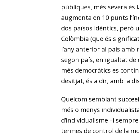
públiques, més severa és la
augmenta en 10 punts l’índ
dos països idèntics, però u
Colòmbia (que és significat
l’any anterior al país amb
segon país, en igualtat de c
més democràtics es contin
desitjat, és a dir, amb la d
Quelcom semblant succeeix 
més o menys individualista
d’individualisme –i sempre
termes de control de la mob