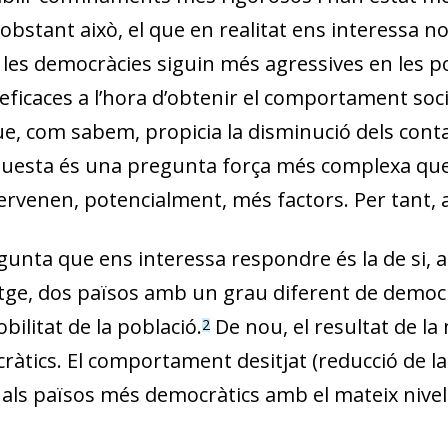
 obstant això, el que en realitat ens interessa no
ue les democràcies siguin més agressives en les po
icaces a l’hora d’obtenir el comportament social 
ue, com sabem, propicia la disminució dels conta
Aquesta és una pregunta força més complexa que
intervenen, potencialment, més factors. Per tant,
gunta que ens interessa respondre és la de si, 
tge, dos països amb un grau diferent de democ
ilitat de la població.
De nou, el resultat de la 
2
àtics. El comportament desitjat (reducció de la i
als països més democràtics amb el mateix nivell 