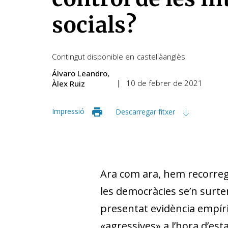
socials?
Contingut disponible en
castellà
anglès
Álvaro Leandro
10 de febrer de 2021
Àlex Ruiz
Impressió
Descarregar fitxer
Ara com ara, hem recorregu
les democràcies se’n surten 
presentat evidència empíri
«agressives» a l’hora d’es