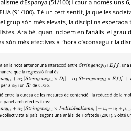
ualisme d’Espanya (51/100) i cauria només uns 6
EUA (91/100). Té un cert sentit, ja que les socie
 del grup són més elevats, la disciplina esperada
listes. Ara bé, quan incloem en l’anàlisi el gra
s són més efectives a l’hora d’aconseguir la dism
S
t
r
i
n
g
e
n
c
y
i
,
t
E
f
f
i
ita en la nota anterior una interacció entre
i
, una 
anera que la regressió final és:
c
y
i
,
t
+
α
2
[
S
t
r
i
n
g
e
n
c
y
i
,
t
×
D
1
]
+
α
3
S
t
r
i
n
g
e
n
c
y
i
,
t
×
E
f
f
i
]
+
u
i
+
u
t
+
μ
α
3
R
2
 per a
i un
de 0,736.
ció entre la duresa de les mesures de contenció i la reducció de la mobi
de panel amb efectes fixos:
c
y
i
,
t
+
α
2
[
S
t
r
i
n
g
e
n
c
y
i
,
t
×
I
n
d
i
v
i
d
u
a
l
i
s
m
e
i
]
+
u
i
+
u
t
+
μ
i
,
t
/col·lectivista al país, segons una anàlisi de Hofstede (2001). S’obté un