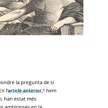
pondre la pregunta de si
n l’
article anterior
,
hem
1
i, han estat més
és ambicioses en la