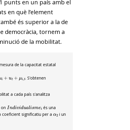
,1 punts en un país amb el
tats en què l’element
 també és superior a la de
u de democràcia, tornem a
inució de la mobilitat.
mesura de la capacitat estatal
i
,
t
. S’obtenen
litat a cada país s’analitza
I
n
d
i
v
i
d
u
a
l
i
s
m
e
i
, on
és una
α
2
 coeficient significatiu per a
i un