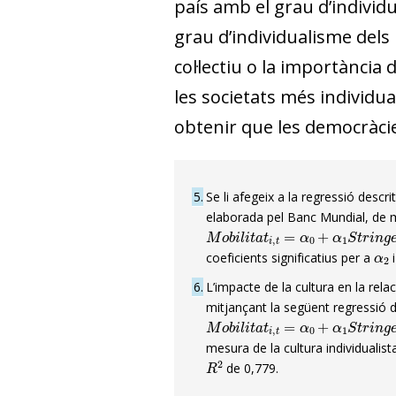
país amb el grau d’individ
grau d’individualisme dels 
col·lectiu o la importància
les societats més individua
obtenir que les democràcie
5
Se li afegeix a la regressió descr
elaborada pel Banc Mundial, de m
M
o
b
i
l
i
t
a
t
i
,
t
=
α
0
+
α
1
S
t
r
i
n
g
e
n
α
2
coeficients significatius per a
i
6
L’impacte de la cultura en la rela
mitjançant la següent regressió 
M
o
b
i
l
i
t
a
t
i
,
t
=
α
0
+
α
1
S
t
r
i
n
g
e
n
mesura de la cultura individualista
R
2
de 0,779.