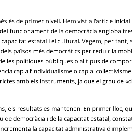
w window)
 és de primer nivell. Hem vist a l’article inicial
 del funcionament de la democràcia engloba tres
 capacitat estatal i el cultural. Vegem, per tant,
ls països més democràtics per reduir la mobili
ia de les polítiques públiques o al tipus de comp
ència cap a l’individualisme o cap al col·lectivism
rictes amb els instruments, ja que el grau de «di
s, els resultats es mantenen. En primer lloc, qu
au de democràcia i de la capacitat estatal, cons
incrementa la capacitat administrativa d’implem