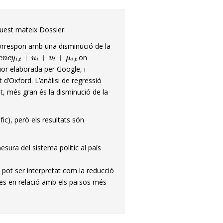
quest mateix Dossier.
 correspon amb una disminució de la
n
c
y
i
,
t
+
u
i
+
u
t
+
μ
i
,
t
on
rior elaborada per Google, i
d’Oxford. L’anàlisi de regressió
t, més gran és la disminució de la
ic), però els resultats són
esura del sistema polític al país
2
pot ser interpretat com la reducció
ies en relació amb els països més