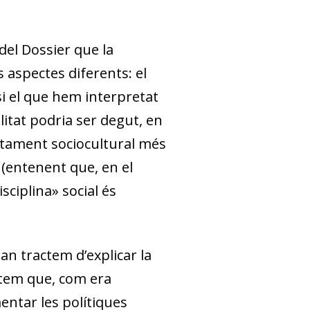
 del Dossier que la
 aspectes diferents: el
 si el que hem interpretat
tat podria ser degut, en
ortament sociocultural més
e (entenent que, en el
sciplina» social és
an tractem d’explicar la
tatem que, com era
entar les polítiques