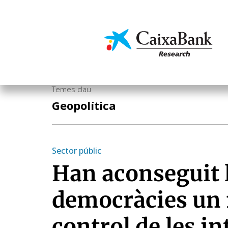
Vés
al
contingut
Economia i mercats
Temes clau
Geopolítica
Sector públic
Han aconseguit 
democràcies un 
control de les i