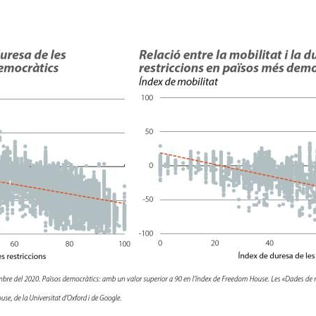
dow)
 window)