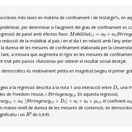
emocràcies més laxes en matèria de confinament i de testatge?», en a
i, preliminar, per determinar si l’augment del grau de confinament es
M
o
b
i
l
i
t
a
t
i
,
t
=
α
0
+
α
1
S
t
r
i
n
g
e
regressió de panel amb efectes fixos:
educció de la mobilitat al país i en el dia t en relació amb l’any ante
a duresa de les mesures de confinament elaborada per la Universitat 
per tant, a mesura que augmenta el rigor en les mesures de confinamen
nt triat pels països «funciona» per obtenir el resultat social desitjat.
s democràtics és relativament petita en magnitud (vegeu el primer gràf
D
i
fegeix a la regressió descrita a la nota 1 una interacció entre
, una m
S
t
r
i
n
g
e
n
c
y
i
,
t
ades de Freedom House, i
. En aquesta regressió,
c
y
i
,
t
+
α
2
[
S
t
r
i
n
g
e
n
c
y
i
,
t
×
D
1
]
+
u
i
+
u
t
+
μ
i
,
t
α
, el coeficient
a un mateix nivell de duresa de les mesures de contenció, en democràc
R
2
gnificatiu i un
de 0,645.