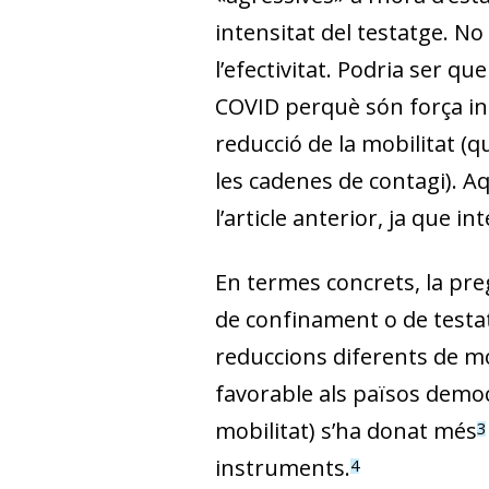
intensitat del testatge. No
l’efectivitat. Podria ser q
COVID perquè són força inef
reducció de la mobilitat (q
les cadenes de contagi). 
l’article anterior, ja que 
En termes concrets, la pre
de confinament o de testa
reduccions diferents de mob
favorable als països democr
mobilitat) s’ha donat més
3
instruments.
4