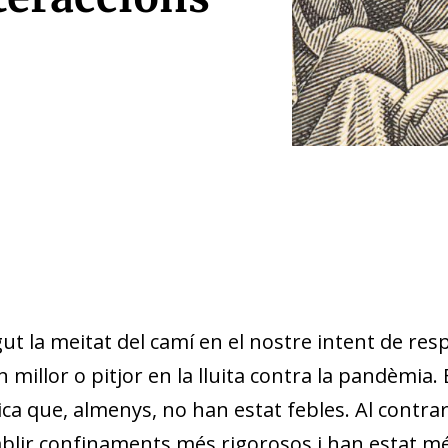
t la meitat del camí en el nostre intent de res
millor o pitjor en la lluita contra la pandèmia. E
ca que, almenys, no han estat febles. Al contrar
tablir confinaments més rigorosos i han estat m