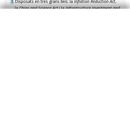
3
Disposats en tres grans lleis: la
Inflation Reduction Act
,
la
Chips and Science Act
i la
Infrastructure Investment and
Jobs Act
.