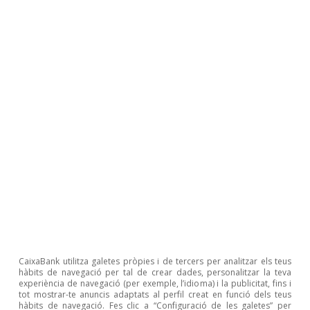
David del Val
Etiquetes:
Alemanya
Xina
Emergents
Estats Units
Europa
Geopolítica
Globalització
Japó
Política
Sector exterior
CaixaBank utilitza galetes pròpies i de tercers per analitzar els teus
hàbits de navegació per tal de crear dades, personalitzar la teva
experiència de navegació (per exemple, l’idioma) i la publicitat, fins i
1
Vegeu Bown, C. P. i Kolb, M., (2023), «Trump’s Trade
tot mostrar-te anuncis adaptats al perfil creat en funció dels teus
War Timeline: An up-to-date guide», Peterson Institute
hàbits de navegació. Fes clic a “Configuració de les galetes” per