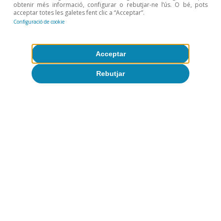
for International Economics.
obtenir més informació, configurar o rebutjar-ne l’ús. O bé, pots
acceptar totes les galetes fent clic a “Acceptar”.
2
Vegeu Alfaro, L. i Chor, D. (2023), «Global Supply
Configuració de cookie
Chains: The Looming “Great Reallocation”», National
Bureau of Economic Research, núm. w31661.
3
Disposats en tres grans lleis: la
Inflation Reduction Act
,
Acceptar
la
Chips and Science Act
i la
Infrastructure Investment and
Jobs Act
.
Rebutjar
Temes clau