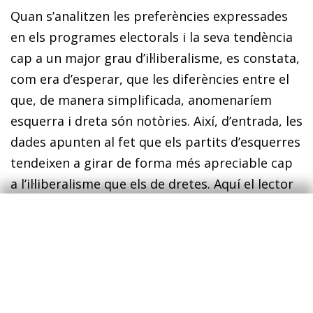
Quan s’analitzen les preferències expressades
en els programes electorals i la seva tendència
cap a un major grau d’il·liberalisme, es constata,
com era d’esperar, que les diferències entre el
que, de manera simplificada, anomenaríem
esquerra i dreta són notòries. Així, d’entrada, les
dades apunten al fet que els partits d’esquerres
tendeixen a girar de forma més apreciable cap
a l’il·liberalisme que els de dretes. Aquí el lector
podria plantejar que possiblement els de dretes
ja eren més il·liberals abans del període estudiat
(és a dir, que els d’esquerres tenien més marge
per allunyar-se del liberalisme). No obstant
això, les dades disponibles suggereixen que no
hi ha una relació clara entre el nivell