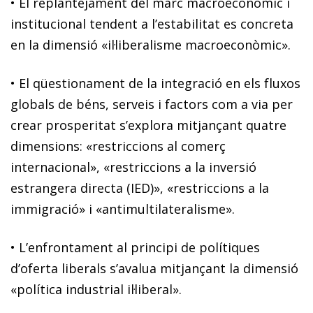
•
El replantejament del marc macroeconòmic i
institucional tendent a l’estabilitat es concreta
en la dimensió «il·liberalisme macroeconòmic».
•
El qüestionament de la integració en els fluxos
globals de béns, serveis i factors com a via per
crear prosperitat s’explora mitjançant quatre
dimensions: «restriccions al comerç
internacional», «restriccions a la inversió
estrangera directa (IED)», «restriccions a la
immigració» i «antimultilateralisme».
•
L’enfrontament al principi de polítiques
d’oferta liberals s’avalua mitjançant la dimensió
«política industrial il·liberal».