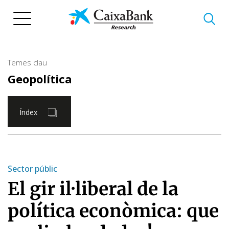
Vés
al
contingut
Temes clau
Geopolítica
Índex
Sector públic
El gir il·liberal de la
política econòmica: que