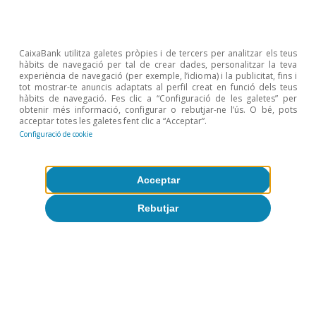
CaixaBank utilitza galetes pròpies i de tercers per analitzar els teus
hàbits de navegació per tal de crear dades, personalitzar la teva
experiència de navegació (per exemple, l’idioma) i la publicitat, fins i
tot mostrar-te anuncis adaptats al perfil creat en funció dels teus
hàbits de navegació. Fes clic a “Configuració de les galetes” per
obtenir més informació, configurar o rebutjar-ne l’ús. O bé, pots
acceptar totes les galetes fent clic a “Acceptar”.
Configuració de cookie
Acceptar
Temes clau
Rebutjar