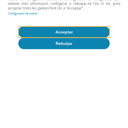
obtenir més informació, configurar o rebutjar-ne l’ús. O bé, pots
acceptar totes les galetes fent clic a “Acceptar”.
Configuració de cookie
Acceptar
Rebutjar
Agroalimentari
Les exportacions agroalimentàries el
2025: fortalesa i diversificació
Sergio Díaz
9 oct. 2025