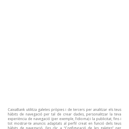
Agroalimentari
Les exportacions agroalimentàries el
2025: resistència al tsunami
proteccionista
Sergio Díaz
9 oct. 2025
CaixaBank utilitza galetes pròpies i de tercers per analitzar els teus
hàbits de navegació per tal de crear dades, personalitzar la teva
experiència de navegació (per exemple, l’idioma) i la publicitat, fins i
tot mostrar-te anuncis adaptats al perfil creat en funció dels teus
hàbits de navegació. Fes clic a “Configuració de les galetes” per