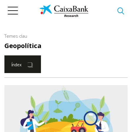
Vés
al
contingut
Temes clau
Geopolítica
Índex