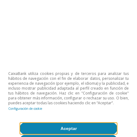
6
Para un análisis reciente y detallado, véase por ejemplo
Alfaro, L. y Chor, D. (2023). «Global Supply Chains: The
Looming ‘Great Reallocation’», Working Paper 31.661
NBER Working Paper Series, NBER.
7
Tras años de liderazgo bajo Mao Zedong, Deng
Xiaoping fue uno de los grandes líderes reformistas que
ha modernizado la economía china, a partir de los años
ochenta, e integrado el país en una nueva era de
globalización. Una de las ideas fundamentales
introducidas por Xiaoping fue el concepto de
«socialismo con características chinas», que tenía por
objetivo redefinir el balance entre una economía
dominada por el Estado y el mundo capitalista al que se
CaixaBank utiliza cookies propias y de terceros para analizar tus
abría. En las décadas siguientes, China se transformó
hábitos de navegación con el fin de elaborar datos, personalizar tu
experiencia de navegación (por ejemplo, el idioma) y la publicidad, e
en la segunda mayor economía del mundo y el mayor
incluso mostrar publicidad adaptada al perfil creado en función de
exportador de bienes a nivel global, y fue el mayor
tus hábitos de navegación. Haz clic en "Configuración de cookie"
motor individual de la última ola de globalización.
para obtener más información, configurar o rechazar su uso. O bien,
puedes aceptar todas las cookies haciendo clic en “Aceptar”.
8
Las políticas comerciales «defensivas», como
Configuración de cookie
aranceles, cuotas o restricciones a importaciones o
exportaciones, contrastan con políticas comerciales
dichas «ofensivas», como la celebración de acuerdos
de comercio y cooperación entre países.
Aceptar