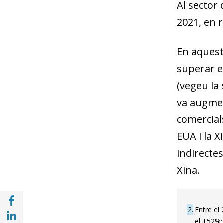
Al sector 
2021, en r
En aquest
superar e
(vegeu la 
va augmen
comercials
EUA i la 
indirectes
Xina.
Compartir a Facebook (opens in a new win
2
Entre el
Compartir a with Linkedin (opens in a new
el +52%; 