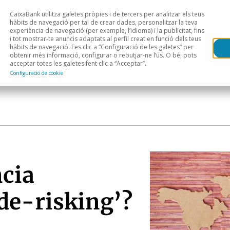
CaixaBank utilitza galetes pròpies i de tercers per analitzar els teus
Head
H
hàbits de navegació per tal de crear dades, personalitzar la teva
experiència de navegació (per exemple, l’idioma) i la publicitat, fins
i tot mostrar-te anuncis adaptats al perfil creat en funció dels teus
Anàlisi sectorial
Àrees geogràfiques
Public
hàbits de navegació. Fes clic a “Configuració de les galetes” per
obtenir més informació, configurar o rebutjar-ne l’ús. O bé, pots
acceptar totes les galetes fent clic a “Acceptar”.
Configuració de cookie
ncia
de-risking’?