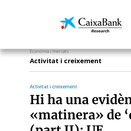
Vés
al
contingut
Economia i mercats
Economia i mercats
Activitat i creixement
Activitat i creixement
Hi ha una evidè
«matinera» de ‘
(part II): UE