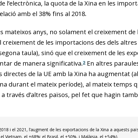
de l’electrònica, la quota de la Xina en les impor
elació amb el 38% fins al 2018.
s mateixos anys, no solament el creixement de l
l creixement de les importacions des dels altres
segona taula), sinó que el creixement de les exp
tar de manera significativa.
En altres paraules
2
 directes de la UE amb la Xina ha augmentat (al 
Xina durant el mateix període), al mateix temps
 a través d’altres països, pel fet que hagin tam
dow)
 2018 i el 2021, l’augment de les exportacions de la Xina a aquests pa
 window)
el Vietnam, el +68%; el Brasil, el +50%, i Malàisia, el +54%).