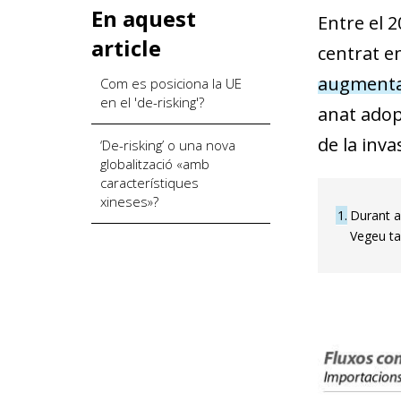
En aquest
Entre el 
article
centrat en
augmentar
Com es posiciona la UE
en el 'de-risking'?
anat adop
de la inva
‘De-risking’ o una nova
globalització «amb
característiques
xineses»?
1
Durant a
Vegeu ta