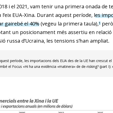
2018 i el 2021, vam tenir una primera onada de t
 l’eix EUA-Xina. Durant aquest període, l
es impo
 gairebé el 40%
(vegeu la primera taula),
però
1
tant un posicionament més assertiu en relació 
sió russa d’Ucraïna, les tensions s’han ampliat.
quest període, les importacions dels EUA des de la UE han crescut el 
mbé el Focus «Hi ha una evidència «matinera» de de-risking? (part I): 