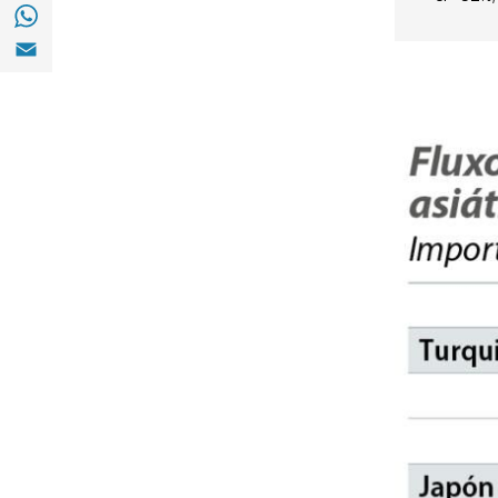
Compartir a with Whatsapp (opens in a ne
Compartir a Email (opens in a new window)