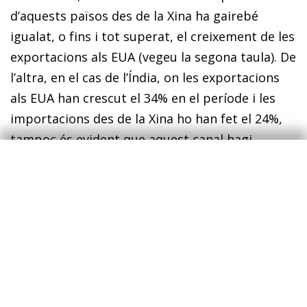
d’aquests països des de la Xina ha gairebé
igualat, o fins i tot superat, el creixement de les
exportacions als EUA (vegeu la segona taula). De
l’altra, en el cas de l’Índia, on les exportacions
als EUA han crescut el 34% en el període i les
importacions des de la Xina ho han fet el 24%,
tampoc és evident que aquest canal hagi
comportat un
de-risking
nord-americà de la Xina.
D’una banda, els fluxos anuals de les
exportacions de l’Índia als EUA són set vegades
inferiors als de la Xina als EUA (i són, fins i tot,
inferiors als del Vietnam als EUA). De l’altra, el
patró d’especialització sectorial de l’Índia i de la
Xina és molt diferent. Mentre que gairebé el
50% de les exportacions de la Xina als EUA (i a