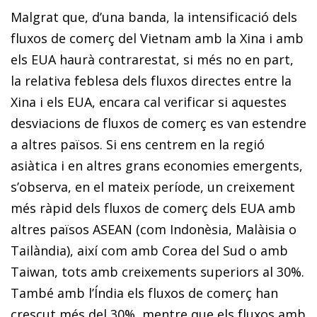
Malgrat que, d’una banda, la intensificació dels
fluxos de comerç del Vietnam amb la Xina i amb
els EUA haurà contrarestat, si més no en part,
la relativa feblesa dels fluxos directes entre la
Xina i els EUA, encara cal verificar si aquestes
desviacions de fluxos de comerç es van estendre
a altres països. Si ens centrem en la regió
asiàtica i en altres grans economies emergents,
s’observa, en el mateix pe­­­río­­de, un creixement
més ràpid dels fluxos de comerç dels EUA amb
altres països ASEAN (com Indonèsia, Malàisia o
Tailàndia), així com amb Corea del Sud o amb
Taiwan, tots amb creixements superiors al 30%.
També amb l’Índia els fluxos de comerç han
crescut més del 30%, mentre que els fluxos amb