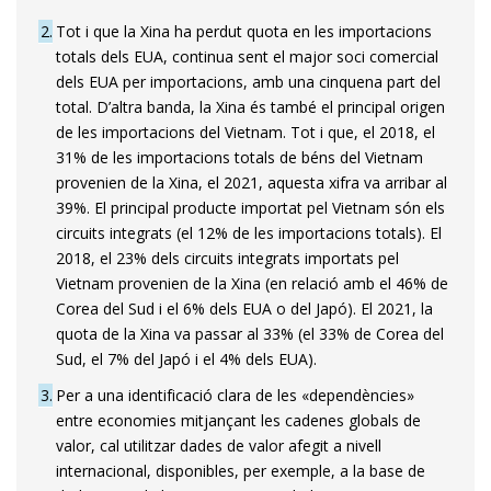
2
Tot i que la Xina ha perdut quota en les importacions
totals dels EUA, continua sent el major soci comercial
dels EUA per importacions, amb una cinquena part del
total. D’altra banda, la Xina és també el principal origen
de les importacions del Vietnam. Tot i que, el 2018, el
31% de les importacions totals de béns del Vietnam
provenien de la Xina, el 2021, aquesta xifra va arribar al
39%. El principal producte importat pel Vietnam són els
circuits integrats (el 12% de les importacions totals). El
2018, el 23% dels circuits integrats importats pel
Vietnam provenien de la Xina (en relació amb el 46% de
Corea del Sud i el 6% dels EUA o del Japó). El 2021, la
quota de la Xina va passar al 33% (el 33% de Corea del
Sud, el 7% del Japó i el 4% dels EUA).
3
Per a una identificació clara de les «dependències»
entre economies mitjançant les cadenes globals de
valor, cal utilitzar dades de valor afegit a nivell
internacional, disponibles, per exemple, a la base de