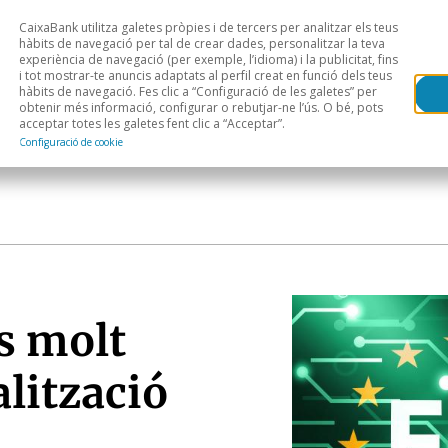
CaixaBank utilitza galetes pròpies i de tercers per analitzar els teus
Head
H
hàbits de navegació per tal de crear dades, personalitzar la teva
experiència de navegació (per exemple, l’idioma) i la publicitat, fins
i tot mostrar-te anuncis adaptats al perfil creat en funció dels teus
Anàlisi sectorial
Àrees geogràfiques
Public
hàbits de navegació. Fes clic a “Configuració de les galetes” per
obtenir més informació, configurar o rebutjar-ne l’ús. O bé, pots
acceptar totes les galetes fent clic a “Acceptar”.
Configuració de cookie
s molt
alització