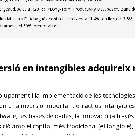
w window)
rgeaud, A. et al. (2016), «Long-Term Productivity Database», Banc d
ductivitat als EUA hagués continuat creixent a l’1,4%, en lloc del 3,5%
dament, el 60% inferior al real.
ersió en intangibles adquireix 
lupament i la implementació de les tecnologies di
en una inversió important en actius intangible
tware, les bases de dades, la innovació (a través 
ció amb el capital més tradicional (el tangible