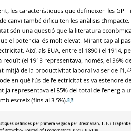
nt, les característiques que defineixen les GPT 
de canvi també dificulten les anàlisis d’impacte. D
itat són una qüestió que la literatura econòmica
 que el potencial és molt elevat. Mirant cap al 
lectricitat. Així, als EUA, entre el 1890 i el 1914, p
 reduït (el 1913 representava, només, el 36% del t
 mitjà de la productivitat laboral va ser de l’1,4%
ode en què l’ús de l’electricitat es va estendre 
itat ja representava el 85% del total de l’energia u
mb escreix (fins al 3,5%).
,
2
3
dow)
 window)
ístiques definides per primera vegada per Bresnahan, T. F. i Trajtenb
of growth’?», Journal of Econometrics, 65(1), 83-108.