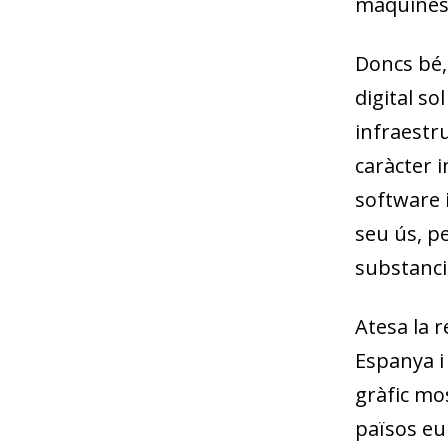
màquines i
Doncs bé,
digital so
infraestru
caràcter 
software i
seu ús, p
substanci
Atesa la r
Espanya i
gràfic mos
països eu