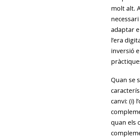
molt alt. 
necessari
adaptar e
l’era digi
inversió e
pràctiques
Quan se s
caracterí
canvi: (i) 
complemen
quan els c
complemen