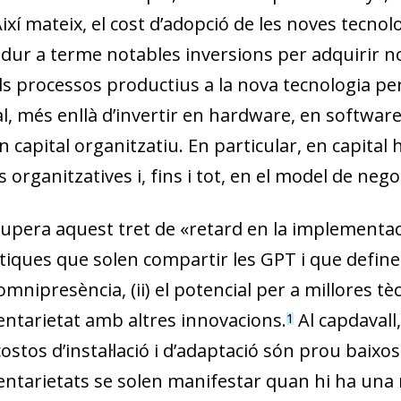
Així mateix, el cost d’adopció de les noves tecnol
 dur a terme notables inversions per adquirir n
ls processos productius a la nova tecnologia pe
tal, més enllà d’invertir en hardware, en software
n capital organitzatiu. En particular, en capita
 organitzatives i, fins i tot, en el model de negoc
upera aquest tret de «retard en la implementaci
stiques que solen compartir les GPT i que define
l’omnipresència, (ii) el potencial per a millores tèc
tarietat amb altres innovacions.
Al capdavall
1
ostos d’instal·lació i d’adaptació són prou baixos
tarietats se solen manifestar quan hi ha una ma