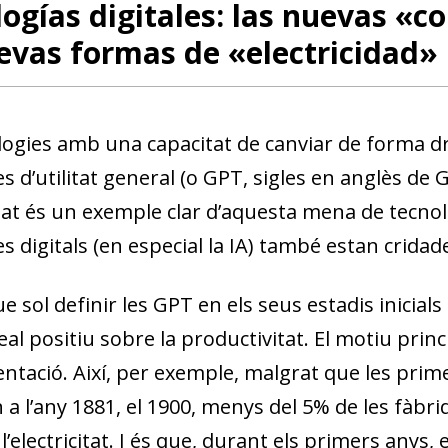
ogías digitales: las nuevas «c
evas formas de «electricidad»
logies amb una capacitat de canviar de forma dr
s d’utilitat general (o GPT, sigles en anglès de
itat és un exemple clar d’aquesta mena de tecnolo
s digitals (en especial la IA) també estan cridad
e sol definir les GPT en els seus estadis inicia
al positiu sobre la productivitat. El motiu princi
ntació. Així, per exemple, malgrat que les prime
a l’any 1881, el 1900, menys del 5% de les fàbr
l’electricitat. I és que, durant els primers anys,