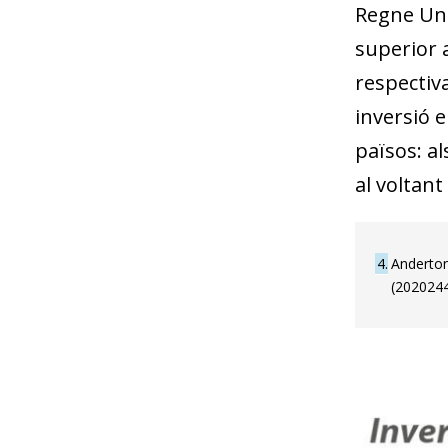
Regne Uni
superior a
respectiv
inversió e
països: al
al voltant
4
Anderton
(2020244