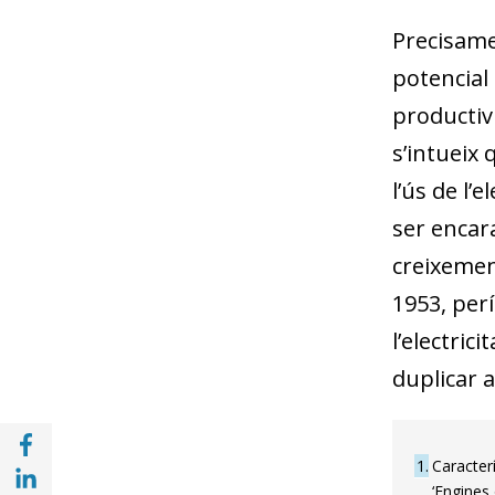
Precisame
potencial 
productiv
s’intueix
l’ús de l’e
ser encara
creixement
1953, perí
l’electric
duplicar a
Compartir a Facebook (opens in a new win
Compartir a with Linkedin (opens in a new
1
Caracter
‘Engines 