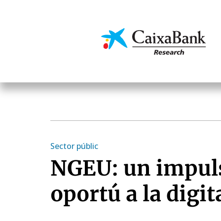
Vés
al
contingut
Economia i mercats
Sector públic
NGEU: un impul
oportú a la digit