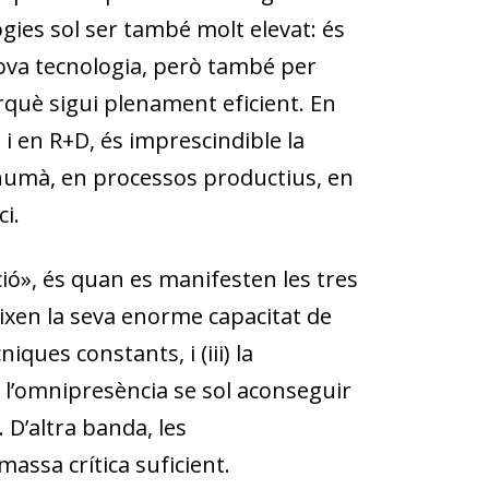
ogies sol ser també molt elevat: és
ova tecnologia, però també per
rquè sigui plenament eficient. En
 i en R+D, és imprescindible la
l humà, en processos productius, en
i.
ó», és quan es manifesten les tres
ixen la seva enorme capacitat de
niques constants, i (iii) la
, l’omnipresència se sol aconseguir
. D’altra banda, les
ssa crítica suficient.