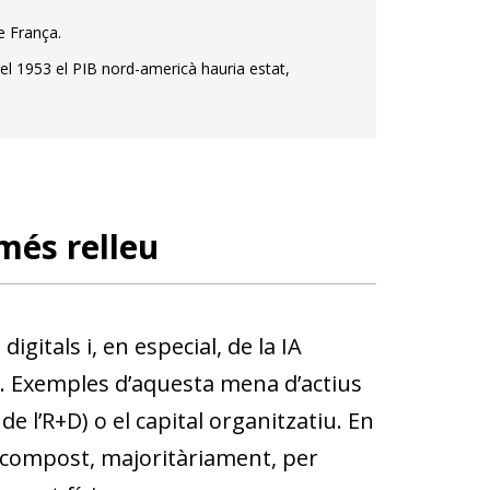
e França.
, el 1953 el PIB nord-americà hauria estat,
més relleu
gitals i, en especial, de la IA
s. Exemples d’aquesta mena d’actius
de l’R+D) o el capital organitzatiu. En
), compost, majoritàriament, per