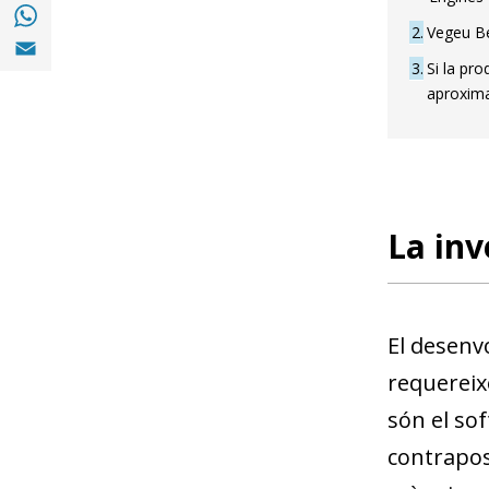
Compartir a with Whatsapp (opens in a ne
2
Vegeu Be
Compartir a Email (opens in a new window)
3
Si la pro
aproxima
La inv
El desenvo
requereix
són el sof
contraposi