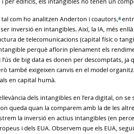
 per edificis, els intangibles no tenen un compo
 tal com ho analitzen Anderton i coautors,
entre
4
l ser inversió en intangibles. Així, la IA, més enl
ctura de telecomunicacions (capital físic o tangi
intangible perquè aflorin plenament els rendime
 l’ús de big data es donen per descomptats, ja q
erò també exigeixen canvis en el model organitz
als en capital humà.
ellevància dels intangibles en l’era digital, on se
 on queda quan la comparem amb la de les altr
trem la inversió en actius intangibles (en perce
ropeus i dels EUA. Observem que els EUA, seguits