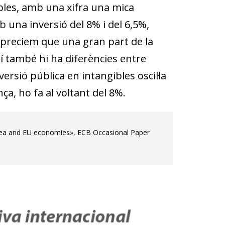
ibles, amb una xifra una mica
 una inversió del 8% i del 6,5%,
 apreciem que una gran part de la
uí també hi ha diferències entre
versió pública en intangibles oscil·la
ça, ho fa al voltant del 8%.
o area and EU economies», ECB Occasional Paper