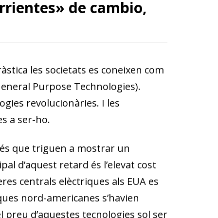
orrientes» de cambio,
àstica les societats es coneixen com
 General Purpose Technologies).
gies revolucionàries. I les
es a ser-ho.
ls és que triguen a mostrar un
pal d’aquest retard és l’elevat cost
res centrals elèctriques als EUA es
iques nord-americanes s’havien
 el preu d’aquestes tecnologies sol ser