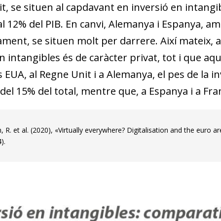
t, se situen al capdavant en inversió en intang
l 12% del PIB. En canvi, Alemanya i Espanya, amb
ament, se situen molt per darrere. Així mateix,
n intangibles és de caràcter privat, tot i que aq
s EUA, al Regne Unit i a Alemanya, el pes de la in
 del 15% del total, mentre que, a Espanya i a Fran
, R. et al. (2020), «Virtually everywhere? Digitalisation and the eur
).