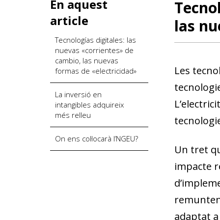
En aquest
Tecnol
article
las nu
Tecnologías digitales: las
nuevas «corrientes» de
cambio, las nuevas
Les tecno
formas de «electricidad»
tecnologie
La inversió en
L’electric
intangibles adquireix
més relleu
tecnologie
On ens col·locarà l’NGEU?
Un tret qu
impacte re
d’impleme
remunten 
adaptat a 