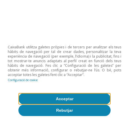
inversions digitals en salut entren en la palanca de
serveis públics.
2
Espanya invertirà prop de 20.000 milions d’euros en
digitalització (el 28% del total dels fons NGEU). Per a
més detalls sobre les quantitats planejades als
principals països, vegeu el següent article d’aquest
Dossier.
CaixaBank utilitza galetes pròpies i de tercers per analitzar els teus
Temes clau
hàbits de navegació per tal de crear dades, personalitzar la teva
experiència de navegació (per exemple, l’idioma) i la publicitat, fins i
tot mostrar-te anuncis adaptats al perfil creat en funció dels teus
hàbits de navegació. Fes clic a “Configuració de les galetes” per
obtenir més informació, configurar o rebutjar-ne l’ús. O bé, pots
acceptar totes les galetes fent clic a “Acceptar”.
Configuració de cookie
Acceptar
Rebutjar