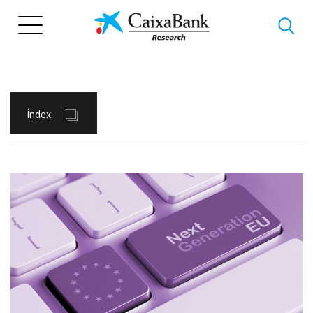
Vés
al
contingut
Índex