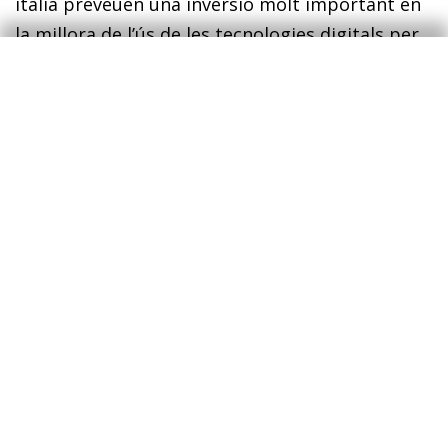
italià preveuen una inversió molt important en
la millora de l’ús de les tecnologies digitals per
part de les empreses (és on es destina un major
percentatge de la despesa en els dos casos).
Aquest és un perímetre que engloba millores en
el coneixement tecnològic dels empleats i, en
conseqüència, en les habilitats digitals. En
realitat, els àmbits d’inversió digital no són
estancs, sinó que estan molt connectats.
Classificar la despesa dels diferents projectes
presentats als PRRN és útil per fer una primera
valoració, però és important adonar-se que té
un punt d’ar­­bitrarietat, de manera que
aprofundir en els detalls és imprescindible.