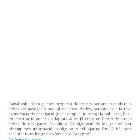
Última actualització: 22 desembre 2020 - 09:55
De cara a l’any 2021, preveiem que els visats
d’obra nova continuaran creixent de forma
gradual fins a la xifra de 90.000. D’aquesta
manera, la producció d’habitatges tornaria a
ser coherent amb la creació neta de llars en els
12 últims mesos (xifrada, també, en 90.000 per
l’EPA). En aquest sentit, és important esmentar
CaixaBank utilitza galetes pròpies i de tercers per analitzar els teus
hàbits de navegació per tal de crear dades, personalitzar la teva
que l’INE ha revisat substancialment a la baixa
experiència de navegació (per exemple, l’idioma) i la publicitat, fins i
tot mostrar-te anuncis adaptats al perfil creat en funció dels teus
les projeccions de creació neta de llars per als
hàbits de navegació. Fes clic a “Configuració de les galetes” per
obtenir més informació, configurar o rebutjar-ne l’ús. O bé, pots
propers anys. En concret, l’INE preveu que es
acceptar totes les galetes fent clic a “Acceptar”.
formaran unes 60.000 llars per any entre el 2021
Configuració de cookie