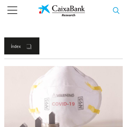
Vés
al
contingut
Índex