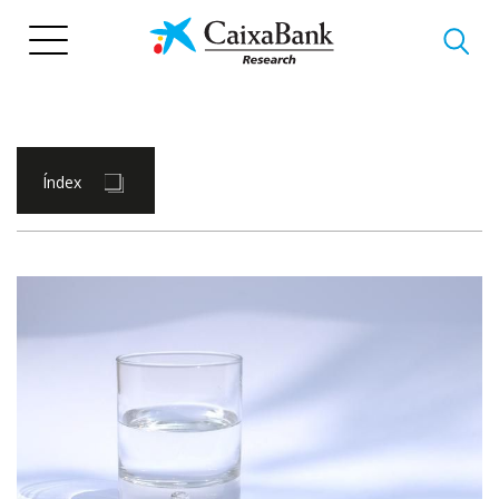
Vés
al
contingut
Índex