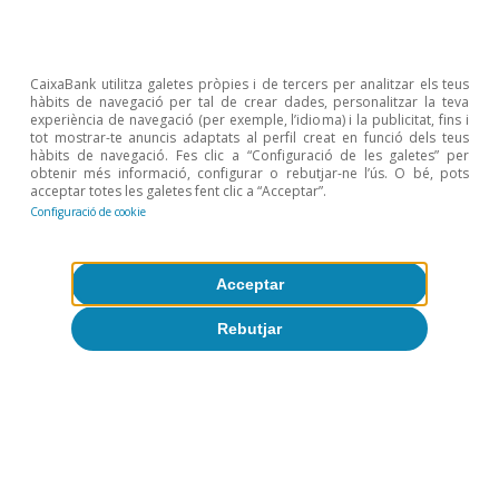
Opinió
Economia espanyola postOrmuz
CaixaBank utilitza galetes pròpies i de tercers per analitzar els teus
hàbits de navegació per tal de crear dades, personalitzar la teva
Oriol Aspachs
experiència de navegació (per exemple, l’idioma) i la publicitat, fins i
9 jul. 2026
tot mostrar-te anuncis adaptats al perfil creat en funció dels teus
hàbits de navegació. Fes clic a “Configuració de les galetes” per
obtenir més informació, configurar o rebutjar-ne l’ús. O bé, pots
acceptar totes les galetes fent clic a “Acceptar”.
Configuració de cookie
Acceptar
Rebutjar