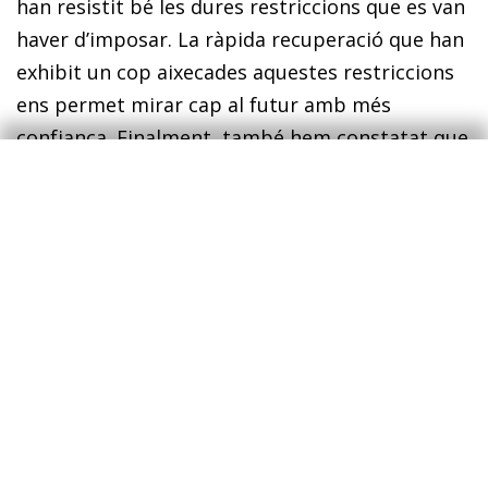
han resistit bé les dures restriccions que es van
haver d’imposar. La ràpida recuperació que han
exhibit un cop aixecades aquestes restriccions
ens permet mirar cap al futur amb més
confiança. Finalment, també hem constatat que
la política econòmica, tant en el flanc fiscal com
en el monetari, ha reaccionat amb encert als
reptes que la pandèmia ha imposat, i confiem
que continuarà sent així durant l’any vinent.
En concret, per al 2022, esperem un creixement
del 4,4% a ni­­vell global, una previsió que se
situa mig punt per damunt del que
pronosticàvem al gener del 2021. Destaca la
millora en la previsió que, durant els 12 últims