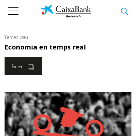
Vés
al
contingut
Temes clau
Economia en temps real
Índex