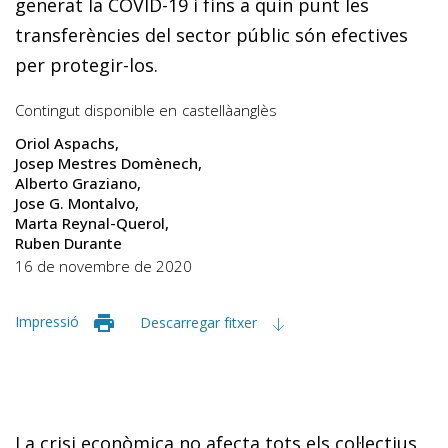
generat la COVID-19 i fins a quin punt les
transferències del sector públic són efectives
per protegir-los.
Contingut disponible en
castellà
anglès
Oriol Aspachs
Josep Mestres Domènech
Alberto Graziano
Jose G. Montalvo
Marta Reynal-Querol
Ruben Durante
16 de novembre de 2020
Impressió
Descarregar fitxer
La crisi econòmica no afecta tots els col·lectius