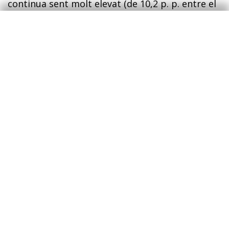
continua sent molt elevat (de 10,2 p. p. entre el
febrer i l’abril), de manera que el nivell de
cobertura implícit és molt similar al del conjunt
de la població. Tal com succeïa amb els joves,
l’índex de Gini també mostra un impacte de la
crisi més pronunciat sobre aquest col·lectiu,
amb un augment de 8 punts a l’agost en relació
amb els nivells previs a la crisi abans de tenir en
compte les transferències públiques i de 4
punts quan es tenen en compte.
Distribució dels ingressos
en funció del gènere i el lloc