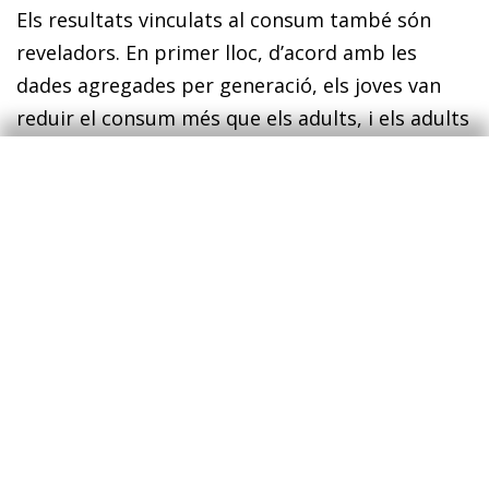
Els resultats vinculats al consum també són
reveladors. En primer lloc, d’acord amb les
dades agregades per generació, els joves van
reduir el consum més que els adults, i els adults
més que els sèniors per a tots els quintils. En
segon lloc, la caiguda del consum dels joves i
dels adults va ser notable per a tots els quintils,
i, a diferència dels ingressos, no s’observa una
relació clara de menors caigudes a mesura que
augmenten els ingressos. En tercer lloc (i,
possiblement, aquesta és la troballa que crida
més l’atenció), observem que, per al gros de la
població –adults i sèniors–, les caigudes més
importants del consum les van protagonitzar
les persones amb ingressos més alts. Aquesta