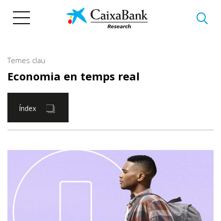
Vés
al
contingut
Temes clau
Economia en temps real
Índex