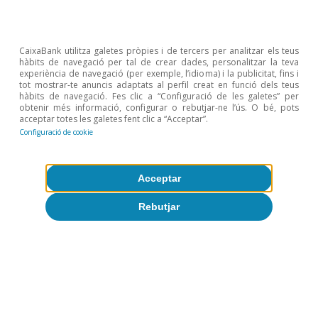
categories de béns per a cada quartil amb microdades
de l’enquesta de pressupostos familiars del 2019.
8
Vegeu el Focus «El paper del consum embassat en la
recuperació de la zona de l’euro el 2021», a l’IM05/2021.
CaixaBank utilitza galetes pròpies i de tercers per analitzar els teus
hàbits de navegació per tal de crear dades, personalitzar la teva
9
Un estudi recent de la Comissió Europea conclou que la
experiència de navegació (per exemple, l’idioma) i la publicitat, fins i
situació financera dels consumidors europeus durant
tot mostrar-te anuncis adaptats al perfil creat en funció dels teus
els 12 últims mesos ha empitjorat de forma dràstica
hàbits de navegació. Fes clic a “Configuració de les galetes” per
per als més joves, mentre que s’ha mantingut gairebé
obtenir més informació, configurar o rebutjar-ne l’ús. O bé, pots
sense canvis per als més grans. Comissió Europea
acceptar totes les galetes fent clic a “Acceptar”.
(2021), «European Business Cycle Indicators 1st
Configuració de cookie
Quarter 2021», Technical Paper 047.
Acceptar
Temes clau
Rebutjar