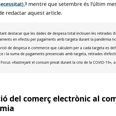
w window)
ecessitat
),
mentre que setembre és l’últim mes 
3
 redactar aquest article.
ant destacar que les dades de despesa total inclouen les retirades d’e
aments en efectiu per pagaments amb targeta durant la pandèmia no ti
rció de despesa e-commerce que calculem per a cada targeta es defi
 i la suma de pagaments presencials amb targeta, retirades d’efec
 Focus «Rastrejant el consum privat durant la crisi de la COVID-19», a
ió del comerç electrònic al c
mia