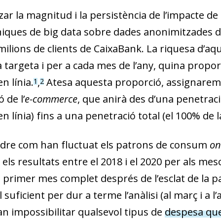
zar la magnitud i la persistència de l’impacte de 
niques de big data sobre dades anonimitzades 
 milions de clients de CaixaBank. La riquesa d’a
 targeta i per a cada mes de l’any, quina propor
n línia.
,
Atesa aquesta proporció, assignarem 
1
2
 de l’
e-commerce
, que anirà des d’una penetració
 línia) fins a una penetració total (el 100% de l
dre com han fluctuat els patrons de consum
on
els resultats entre el 2018 i el 2020 per als mes
l primer mes complet després de l’esclat de la
dow)
 suficient per dur a terme l’anàlisi (al març i a l’a
 window)
an impossibilitar qualsevol tipus de
despesa que