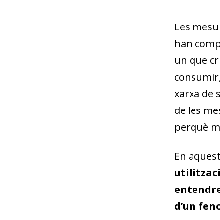
Les mesur
han compo
un que cri
consumir,
xarxa de 
de les me
perquè mo
En aquest
utilitzac
entendre 
d’un fen