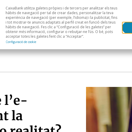
CaixaBank utilitza galetes pròpies i de tercers per analitzar els teus
Head
H
hàbits de navegació per tal de crear dades, personalitzar la teva
experiència de navegació (per exemple, l’idioma) i la publicitat, fins
i tot mostrar-te anuncis adaptats al perfil creat en funció dels teus
Anàlisi sectorial
Àrees geogràfiques
Public
hàbits de navegació. Fes clic a “Configuració de les galetes” per
obtenir més informació, configurar o rebutjar-ne l’ús. O bé, pots
acceptar totes les galetes fent clic a “Acceptar”.
Configuració de cookie
 l’e-
t la
 realitat?