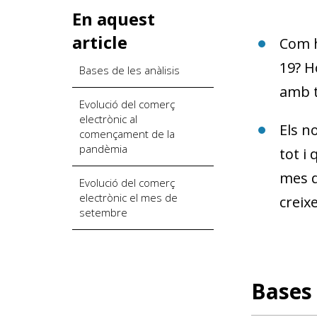
En aquest
article
Com h
19? H
Bases de les anàlisis
amb t
Evolució del comerç
electrònic al
Els n
començament de la
pandèmia
tot i 
mes d
Evolució del comerç
electrònic el mes de
creix
setembre
Bases 