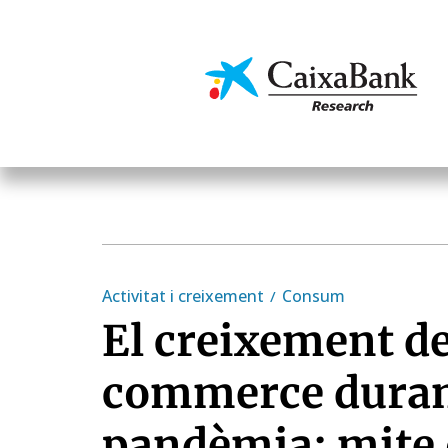
Vés
al
contingut
Economia i mercats
Activitat i creixement
Consum
El creixement de
commerce duran
pandèmia: mite o