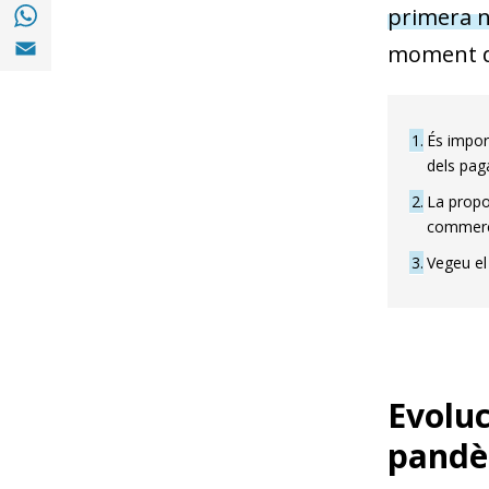
Compartir a with Whatsapp (opens in a ne
primera n
Compartir a Email (opens in a new window)
moment de
1
És import
dels pag
2
La propo
commerce
3
Vegeu el
Evoluc
pandè