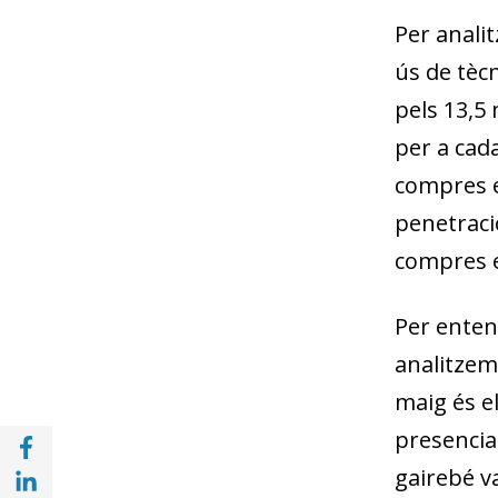
Per analit
ús de tèc
pels 13,5
per a cada
compres e
penetració
compres en
Per enten
analitzem 
maig és e
Compartir a Facebook (opens in a new win
presencial
Compartir a with Linkedin (opens in a new
gairebé v