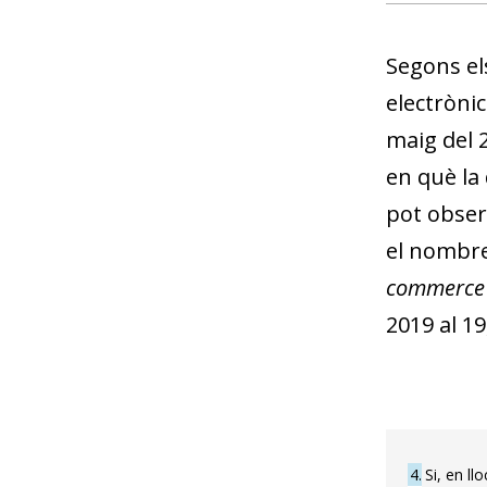
Segons el
electròni
maig del 2
en què la
pot observ
el nombre
commerce
2019 al 1
4
Si, en l