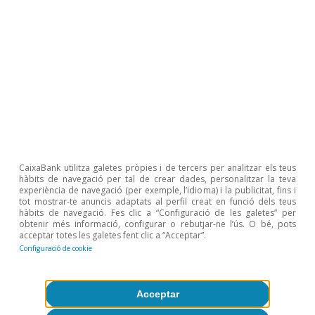
com a aturats).
2
Vegeu el Focus «El mercat laboral portuguès en temps
de pandèmia», a l’IM09/2020.
3
Inclou els contractes temporals i de prestació de
serveis.
4
En el cas dels contractes temporals, la reducció de
137.000 llocs de treball contrasta amb l’augment de
62.300 contractes permanents. La reducció de
l’ocupació temporal va ser especialment rellevant al
sector dels serveis (–90.000).
5
S’estima que només el 8% de les persones amb un
CaixaBank utilitza galetes pròpies i de tercers per analitzar els teus
nivell d’escolarització fins a l’ensenyament bàsic van
hàbits de navegació per tal de crear dades, personalitzar la teva
experiència de navegació (per exemple, l’idioma) i la publicitat, fins i
accedir al teletreball al març del 2020. Vegeu Peralta, S.,
tot mostrar-te anuncis adaptats al perfil creat en funció dels teus
Carvalho, B. P. i Esteves, M. (2020), «Portugal, Balanço
hàbits de navegació. Fes clic a “Configuració de les galetes” per
Social 2020», VER.
obtenir més informació, configurar o rebutjar-ne l’ús. O bé, pots
acceptar totes les galetes fent clic a “Acceptar”.
6
D’acord amb la classificació portuguesa de les
professions.
Configuració de cookie
7
Inclou, per exemple, matemàtics, metges, professors,
comptables i ad­­vocats.
Acceptar
8
Vegeu la font de la nota 5 a peu de pàgina.