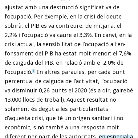
ajustat amb una destrucció significativa de
l’ocupació. Per exemple, en la crisi del deute
sobirà, el PIB es va contreure, de mitjana, el
2,2% i l’ocupació va caure el 3,3%. En canvi, en la
crisi actual, la sensibilitat de l’ocupació a l’en­­
fon­­sa­­ment del PIB ha estat molt menor: el 7,6%
de caiguda del PIB, en relació amb el 2,0% de
l’ocupació.
En altres paraules, per cada punt
1
percentual de caiguda de l’activitat, l’ocupació
va disminuir 0,26 punts el 2020 (és a dir, gairebé
13.000 llocs de treball). Aquest resultat no
solament és degut a les particularitats
d’aquesta crisi, que té un origen sanitari i no
econòmic, sinó també a una resposta molt
diferent per part de les autoritats,
en especial a