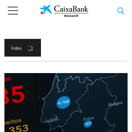
Vés
al
contingut
Índex