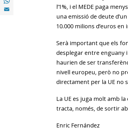
l’1%, i el MEDE paga menys
Compartir a Email (opens in a new window)
una emissió de deute d’un b
10.000 milions d’euros en 
Serà important que els fon
desplegar entre enguany i
haurien de ser transferèn
nivell europeu, però no p
directament per la UE no se
La UE es juga molt amb la
tracta, només, de sortir ab
Enric Fernández