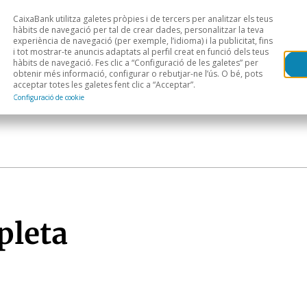
CaixaBank utilitza galetes pròpies i de tercers per analitzar els teus
Head
H
hàbits de navegació per tal de crear dades, personalitzar la teva
experiència de navegació (per exemple, l’idioma) i la publicitat, fins
i tot mostrar-te anuncis adaptats al perfil creat en funció dels teus
Anàlisi sectorial
Àrees geogràfiques
Public
hàbits de navegació. Fes clic a “Configuració de les galetes” per
obtenir més informació, configurar o rebutjar-ne l’ús. O bé, pots
acceptar totes les galetes fent clic a “Acceptar”.
Configuració de cookie
pleta