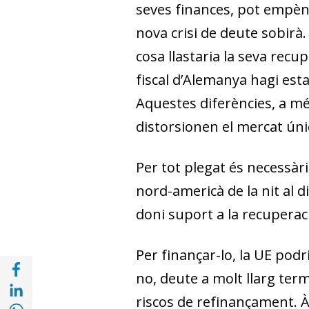
seves finances, pot empèny
nova crisi de deute sobirà.
cosa llastaria la seva recup
fiscal d’Alemanya hagi estat
Aquestes diferències, a mé
distorsionen el mercat úni
Per tot plegat és necessàr
nord-americà de la nit al 
doni suport a la recuperac
Per finançar-lo, la UE pod
Compartir a Facebook (opens in a new win
no, deute a molt llarg term
Compartir a with Linkedin (opens in a new
riscos de refinançament. Àu
Compartir a with Whatsapp (opens in a ne