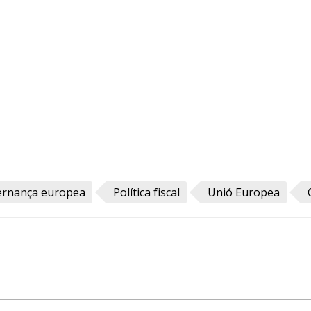
ernança europea
Política fiscal
Unió Europea