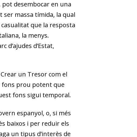
ia, pot desembocar en una
ot ser massa tímida, la qual
s casualitat que la resposta
italiana, la menys.
c d’ajudes d’Estat,
. Crear un Tresor com el
un fons prou potent que
uest fons sigui temporal.
overn espanyol, o, si més
ès baixos i per reduir els
paga un tipus d’interès de