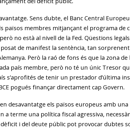
ançament del dèficit públic.
avantatge. Sens dubte, el Banc Central Europeu
als països membres mitjançant el programa de c
, però no està al nivell de la Fed. Qüestions legals
posat de ma­­nifest la sentència, tan sorprenent
Alemanya. Però la raó de fons és que la zona d
cada país membre, però no té un únic Tresor que
ís s’aprofités de tenir un prestador d’última inst
 BCE pogués finançar directament cap Govern.
 en desavantatge els països europeus amb una po
n a terme una política fiscal agressiva, necessàr
èficit i del deute públic pot provocar dubtes sob