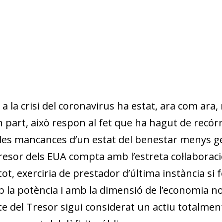
A a la crisi del coronavirus ha estat, ara com a
n part, això respon al fet que ha hagut de recó
r les mancances d’un estat del benestar menys g
Tresor dels EUA compta amb l’estreta col·laborac
i tot, exerciria de prestador d’última instància si
 la potència i amb la dimensió de l’economia n
e del Tresor sigui considerat un actiu totalme