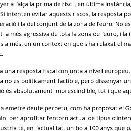
er a l’alça la prima de risc i, en última instànc
 Si intenten evitar aquests riscos, la resposta p
eració i la del conjunt de la zona de l’euro. No é
 la més agressiva de tota la zona de l’euro, i la 
s a més, en un context en què s’ha relaxat el mar
c.
ia una resposta fiscal conjunta a nivell europeu
dia no és políticament factible, però dissenyar 
ió és absolutament imprescindible, tot i que aq
ria emetre deute perpetu, com ha proposat el G
dow)
ini per aprofitar l’entorn actual de tipus d’inter
 window)
stria té, en l’actualitat, un bo a 100 anys que 
w window)