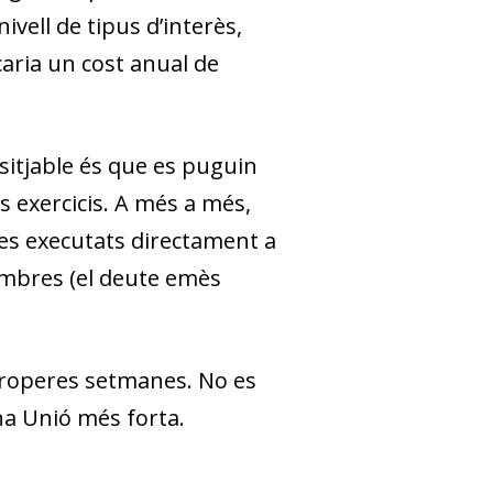
vell de tipus d’interès,
caria un cost anual de
esitjable és que es puguin
 exercicis. A més a més,
es executats directament a
embres (el deute emès
properes setmanes. No es
una Unió més forta.