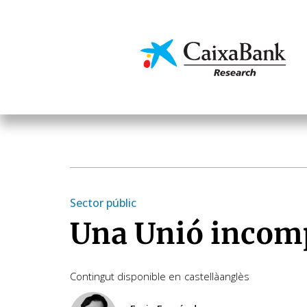
Vés
al
contingut
Economia i mercats
Sector públic
Una Unió incom
Contingut disponible en
castellà
anglès