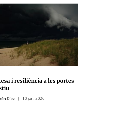
esa i resiliència a les portes
stiu
10 jun. 2026
món Díez