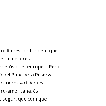
ra, molt més contundent que
rrer a mesures
enerós que l’europeu. Però
ió del Banc de la Reserva
 fos necessari. Aquest
ord-americana, és
nt segur, quelcom que