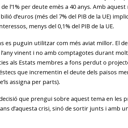
 de l’1% per deute emès a 40 anys. Amb aquest ni
ilió d’euros (més del 7% del PIB de la UE) impli
interessos, menys del 0,1% del PIB de la UE.
s es puguin utilitzar com més aviat millor. El d
 l’any vinent i no amb comptagotes durant molts
cies als Estats membres a fons perdut o project
réstecs que incrementin el deute dels països m
’ls assigna per parts).
 decisió que prengui sobre aquest tema en les 
ans d’aquesta crisi, sinó de sortir junts i amb 