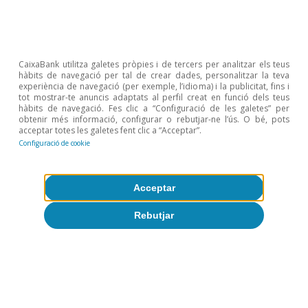
Etiquetes:
Digitalització i tecnologia
CaixaBank utilitza galetes pròpies i de tercers per analitzar els teus
hàbits de navegació per tal de crear dades, personalitzar la teva
experiència de navegació (per exemple, l’idioma) i la publicitat, fins i
tot mostrar-te anuncis adaptats al perfil creat en funció dels teus
1
En termes nominals (dòlars nord-americans) i segons
hàbits de navegació. Fes clic a “Configuració de les galetes” per
les dades de l’Organització Mundial de la Propietat
obtenir més informació, configurar o rebutjar-ne l’ús. O bé, pots
Intel·lectual i de l’Organització Mundial del Comerç.
acceptar totes les galetes fent clic a “Acceptar”.
2
Una proxy és una variable que aproxima de manera
Configuració de cookie
fiable una altra variable més difícil d’obtenir. Les
exportacions de grans productors de béns tecnològics,
com la Xina o Taiwan (per al cas dels semiconductors),
Acceptar
es poden utilitzar com una proxy de l’oferta, tal com ho
fem en l’últim article d’aquest mateix Dossier.
Rebutjar
3
Classificació Advanced Technology Products, segons
les dades de l’US Census Bureau.
4
Enquesta Decision Maker Panel.
5
Vegeu Barrero, J. M., Bloom, N. i Davis, S. J. (2021),
«Why working from home will stick», National Bureau
of Economic Research, núm. w28731. Basat en una