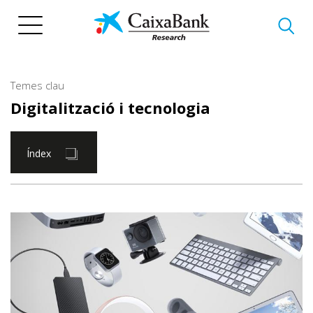
Vés
al
contingut
Temes clau
Digitalització i tecnologia
Índex