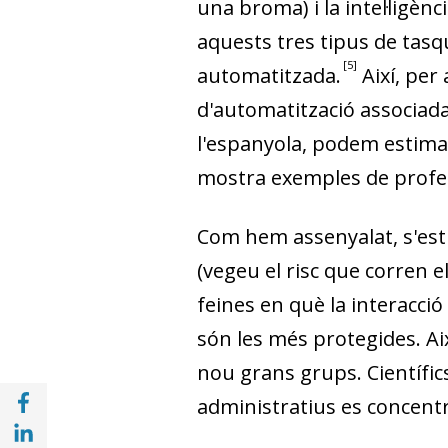
una broma) i la intel·li­­gè
aquests tres tipus de tasq
5
automatitzada.
Així, per
d'automatització associada 
l'espanyola, podem estimar 
mostra exemples de profess
Com hem assenyalat, s'esti
(vegeu el risc que corren e
feines en què la interacci
són les més protegides. Ai
nou grans grups. Científics 
Compartir a Facebook (opens in a new win
administratius es concentre
Compartir a with Linkedin (opens in a new