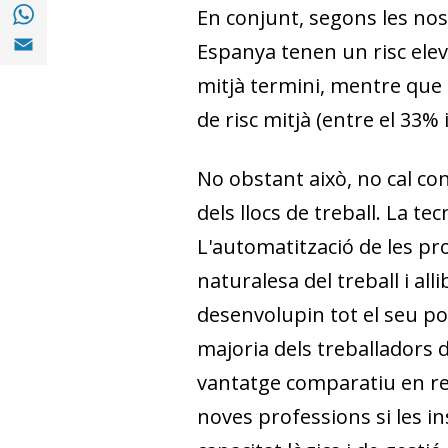
Compartir a with Whatsapp (opens in a ne
En conjunt, segons les nost
Compartir a Email (opens in a new window)
Espanya tenen un risc elev
mitjà termini, mentre que l
de risc mitjà (entre el 33% i
No obstant això, no cal conf
dels llocs de treball. La te
L'automatit­­za­­ció de les 
naturalesa del treball i al
desenvolupin tot el seu pot
majoria dels treballadors 
vantatge comparatiu en re
noves professions si les ins