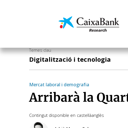
Vés
al
contingut
Economia i mercats
Temes clau
Digitalització i tecnologia
Mercat laboral i demografia
Arribarà la Quar
Contingut disponible en
castellà
anglès