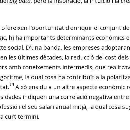
 del
big data
, però la inspiració, la intuïció i la c
ofereixen l'oportunitat d'enriquir el conjunt de 
ò­­gic, hi ha importants determinants econòmics e
te social. D'una banda, les em­­preses adoptaran
en les últimes dècades, la reducció del cost de
dors amb coneixements intermedis, que realitzav
lgoritme, la qual cosa ha contribuït a la polaritz
9
tat.
Això ens du a un altre aspecte econòmic rel
es dades indiquen una correlació negativa entre 
essió i el seu salari anual mitjà, la qual cosa s
a curt termini.