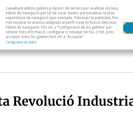
CaixaBank utilitza galetes pròpies i de tercers per analitzar els teus
Head
H
hàbits de navegació per tal de crear dades, personalitzar la teva
experiència de navegació (per exemple, l’idioma) i la publicitat, fins
i tot mostrar-te anuncis adaptats al perfil creat en funció dels teus
Anàlisi sectorial
Àrees geogràfiques
Public
hàbits de navegació. Fes clic a “Configuració de les galetes” per
obtenir més informació, configurar o rebutjar-ne l’ús. O bé, pots
acceptar totes les galetes fent clic a “Acceptar”.
Configuració de cookie
ta Revolució Industri