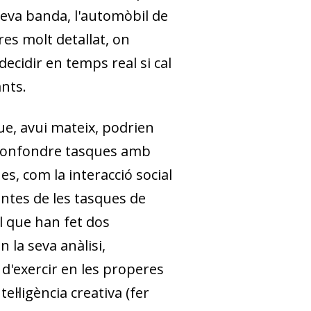
 seva banda, l'automòbil de
s molt detallat, on
 decidir en temps real si cal
ants.
ue, avui mateix, podrien
confondre tasques amb
es, com la interacció social
uantes de les tasques de
l que han fet dos
n la seva anàlisi,
d'exercir en les properes
tel·ligència creativa (fer