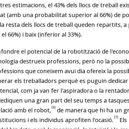
w window)
res estimacions, el 43% dels llocs de treball exis
at (amb una probabilitat superior al 66%) de p
a resta dels llocs de treball queden repartits, a 
 el 66%) i baix (inferior al 33%).
ondre el potencial de la robotització de l'e­­­­co­
cnologia des­­trueix professions, però no la possibi
professions que coneixem avui dia ofereix la possib
liberar els treballadors perquè es puguin dedicar
encial, com ja van fer l'aspiradora o la rentado
dediquen una gran part del seu temps a tasques 
6
lació amb el robot,
de manera que hi ha un gr
7
titucions i els individus aprofiten l'ocasió.
Els