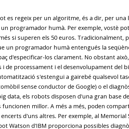
 es regeix per un algoritme, és a dir, per una 
 un programador humà. Per exemple, vostè pot 
més si superen els 50 euros. Tradicionalment, p
 que un programador humà entengués la seqüènc
paç d'especificar-los clarament. No obstant això
ls i de processament i el desenvolupament del
b
utomatització s'estengui a gairebé qualsevol tas
utomòbil sense conductor de Google) o el diagnòs
big data
, els robots disposen d'una gran base d
funcionen millor. A més a més, poden compartir 
s encerts d'uns altres. Per exemple, al Memorial
bot Watson d'IBM proporciona possibles diagnòs