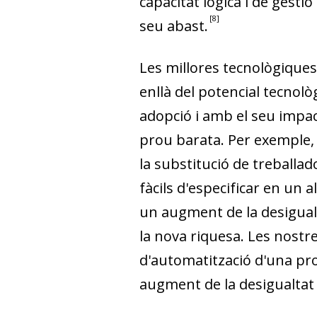
capacitat lògica i de gestió
8
seu abast.
Les millores tecnològiques 
enllà del potencial tecnol
adopció i amb el seu impac
prou barata. Per exemple, 
la substitució de treballa
fàcils d'especificar en un a
un augment de la desigual
la nova riquesa. Les nostr
d'automatització d'una prof
augment de la desigualtat 