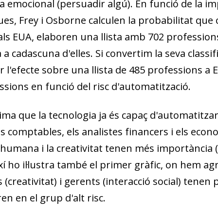
n­­cia emocional (persuadir algú). En funció de la
ues, Frey i Osborne calculen la probabilitat que
 als EUA, elaboren una llista amb 702 professions
a cadascuna d'elles. Si convertim la seva classi
l'efecte sobre una llista de 485 professions a Es­
ions en funció del risc d'automatització.
ma que la tecnologia ja és capaç d'automatitzar
ls comptables, els analistes financers i els eco
ó humana i la creativitat tenen més importància 
xí ho il·lustra també el primer gràfic, on hem a
(creativitat) i gerents (interacció social) tenen 
dow)
n en el grup d'alt risc.
 window)