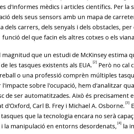
 d'informes mèdics i articles científics. Per la
ció dels seus sensors amb un mapa de carretere
ta dels carrers, dels senyals i dels obstacles, per
 funció del que facin els altres cotxes o els vian
al magnitud que un estudi de McKinsey estima q
2
de les tasques existents als EUA.
Però no cal 
e treball o una professió comprèn múltiples tasqu
luar l'impacte sobre l'ocupació, hem d'analitzar q
isc de ser automatitzades. Això és precisament e
3
 d'Oxford, Carl B. Frey i Michael A. Os­­borne.
E
 tasques que la tecnologia encara no serà capaç 
4
 i la manipulació en entorns desordenats,
la in