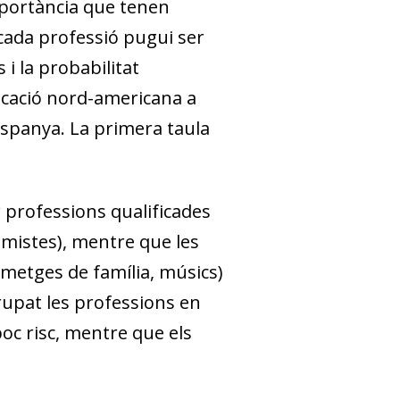
 importància que tenen
 cada professió pugui ser
 i la probabilitat
ficació nord-americana a
­pa­­nya. La primera taula
 professions qualificades
nomistes), mentre que les
(metges de família, músics)
grupat les professions en
poc risc, mentre que els