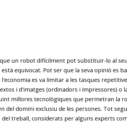
que un robot difícilment pot substituir-lo al seu 
 està equivocat. Pot ser que la seva opinió es bas
 l'economia es va limitar a les tasques repetitiv
 textos i d'imatges (ordinadors i impressores) o l
uint millores tecnològiques que permetran la r
ren del domini exclusiu de les persones. Tot segu
 del treball, considerats per alguns experts co