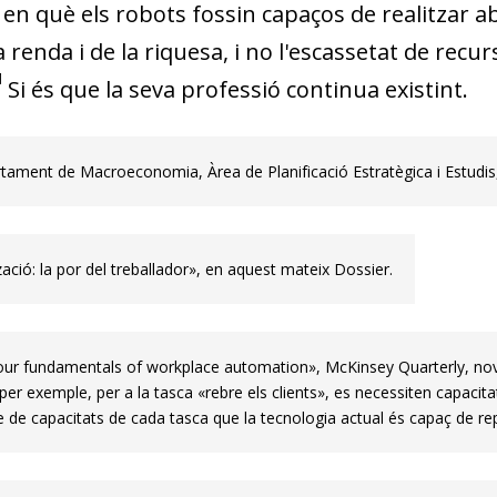
 en què els robots fossin capaços de realitzar 
a renda i de la riquesa, i no l'escassetat de recur
Si és que la seva professió continua existint.
tament de Macroeconomia, Àrea de Planificació Estratègica i Estudi
ació: la por del treballador», en aquest mateix Dossier.
our fundamentals of workplace automation», McKinsey Quarterly, n
per exemple, per a la tasca «rebre els clients», es necessiten capacita
 de capacitats de cada tasca que la tecnologia actual és capaç de rep