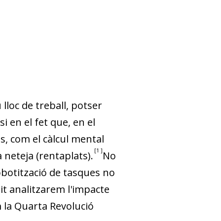
lloc de treball, potser
i en el fet que, en el
es, com el càlcul mental
1
a neteja (rentaplats).
No
obotització de tasques no
it analitzarem l'impacte
m la Quarta Revolució