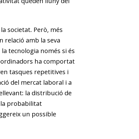
reativitat queden lluny del
la societat. Però, més
n relació amb la seva
 la tecnologia només si és
ls ordinadors ha comportat
en tasques repetitives i
ació del mercat laboral i a
levant: la distribució de
la probabilitat
uggereix un possible