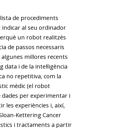
llista de procediments
indicar al seu ordinador
erquè un robot realitzés
ia de passos necessaris
, algunes millores recents
ig data
i de la intel·ligència
ca no repetitiva, com la
tic mèdic (el robot
e dades per experimentar i
les experiències i, així,
 Sloan-Kettering Cancer
tics i tractaments a partir