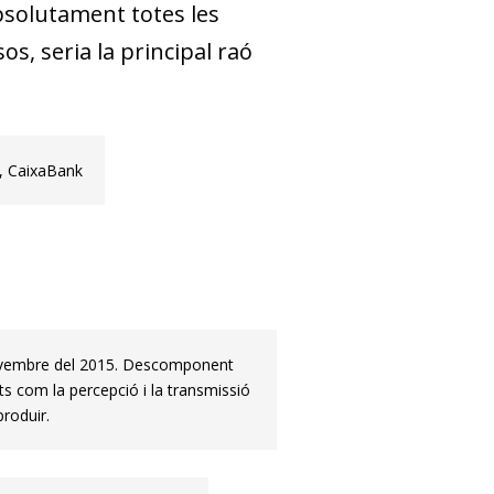
absolutament totes les
sos, seria la principal raó
s, CaixaBank
ovembre del 2015. Descomponent
ts com la percepció i la transmissió
roduir.