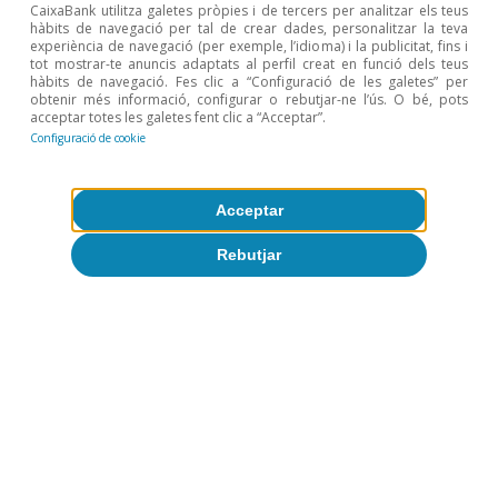
CaixaBank utilitza galetes pròpies i de tercers per analitzar els teus
hàbits de navegació per tal de crear dades, personalitzar la teva
experiència de navegació (per exemple, l’idioma) i la publicitat, fins i
tot mostrar-te anuncis adaptats al perfil creat en funció dels teus
hàbits de navegació. Fes clic a “Configuració de les galetes” per
obtenir més informació, configurar o rebutjar-ne l’ús. O bé, pots
acceptar totes les galetes fent clic a “Acceptar”.
Configuració de cookie
Acceptar
Rebutjar
Canvi climàtic i transició
P
verda
Tot sobre Temes clau