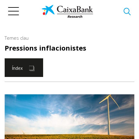
Vés
al
contingut
Temes clau
Pressions inflacionistes
Índex